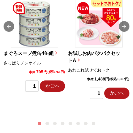
まぐろスープ煮缶4缶組
お試しお肉パクパクセッ
トA
さっぱりノンオイル
あれこれ試せておトク
705円
)
(税込761円)
本体
1,488円
(税込1,607円)
本体
かごへ
かごへ