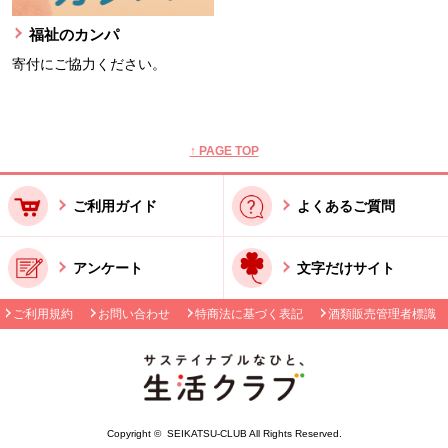
福祉のカンパ
寄付にご協力ください。
本文ここまで。
ここから共通フッターメニューです。
↑ PAGE TOP
ご利用ガイド
よくあるご質問
アンケート
文字だけサイト
ご利用規約
お問い合わせ
特商法に基づく表記
酒類販売管理者標識
Copyright © SEIKATSU-CLUB All Rights Reserved.