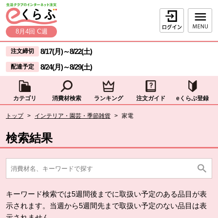
本文へジャンプする。
ページの先頭です。
ログイン
8月4回 C週
ここからサイト内共通メニューです。
サイト内共通メニューをスキップする
8/17(月)
～
8/22(土)
注文締切
8/24(月)
～
8/29(土)
配達予定
カテゴリ
消費材検索
ランキング
注文ガイド
eくらぶ登録
サイト内共通メニューここまで。
ここから現在位置です。
トップ
>
インテリア・園芸・季節雑貨
>
家電
現在位置ここまで
検索結果
キーワード検索では5週間後までに取扱い予定のある品目が表
示されます。当週から5週間先まで取扱い予定のない品目は表
示されません。