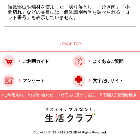
複数部位や端材を使用した「切り落とし」「ひき肉」「小
間切れ」などの品目には、個体識別番号を調べられる「ロ
ット番号」を表示していません。
本文ここまで。
ここから共通フッターメニューです。
↑ PAGE TOP
ご利用ガイド
よくあるご質問
アンケート
文字だけサイト
ご利用規約
お問い合わせ
特商法に基づく表記
酒類販売管理者標識
Copyright © SEIKATSU-CLUB All Rights Reserved.