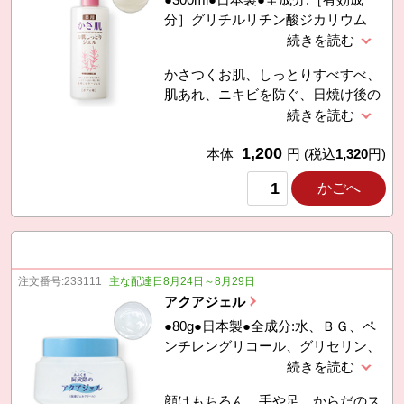
分］グリチルリチン酸ジカリウム
［その他の成分］精製水、ＢＧ、濃
グリセリン、スクワラン、ローズマ
かさつくお肌、しっとりすべすべ、
リー油、ユーカリエキス、セイヨウ
肌あれ、ニキビを防ぐ、日焼け後の
ハッカエキス、レモングラス抽出
ほてりを防ぐ、皮膚にうるおいを与
液、カモミラエキス−１、グリセリ
え皮膚を保護する。大容量で全身に
ン脂肪酸エステル、１，２−ヘキサ
1,200
使えるボディローションです。
本体
円
(税込
1,320
円)
ンジオール、クエン酸、ＳＥステア
リン酸グリセリル、キサンタンガ
かごへ
ム、カルボキシビニルポリマー、水
酸化Ｋ、フェノキシエタノール
注文番号:
233111
主な配達日8月24日～8月29日
アクアジェル
●80g●日本製●全成分:水、ＢＧ、ペ
ンチレングリコール、グリセリン、
１，２-ヘキサンジオール、ヒバマタ
エキス、ポリグルタミン酸、ヒアル
顔はもちろん、手や足、からだのス