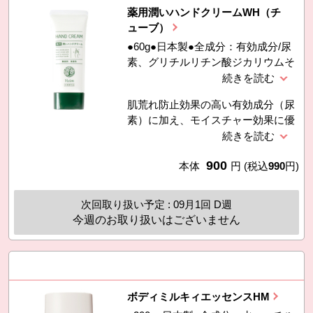
薬用潤いハンドクリームWH（チ
ューブ）
●60g●日本製●全成分：有効成分/尿
素、グリチルリチン酸ジカリウムそ
の他の成分/精製水、２−エチルヘキ
サン酸セチル、デカメチルシクロペ
肌荒れ防止効果の高い有効成分（尿
ンタシロキサン、ベントナイト、キ
素）に加え、モイスチャー効果に優
サンタンガム、濃グリセリン、グリ
れた保湿成分（アミノ酸・セラミ
シン、ダイマージリノール酸（フィ
ド）でベタつかず、みずみずしい潤
トステリル／イソステアリル／セチ
900
いを与え、しっとりした手肌にしま
本体
円
(税込
990
円)
ル／ステアリル／ベヘニル）、Ｌ
す。更に、白く透明感のある手肌の
−アルギニン、カラギーナン、加水
ための保湿成分（シルクエキス・ヨ
分解シルク液（精製水， ＢＧ含
次回取り扱い予定 : 09月1回 D週
ーグルトエキス・ユキノシタエキ
有）、ユキノシタエキス（精製水，
今週のお取り扱いはございません
ス）をプラスしました。無香料でベ
ＢＧ含有）
タつかない使用感なので、いつでも
使い易く、水仕事や乾燥などで荒れ
がちな手肌をしっかりトリートメン
トし、滑らかで透明感のある手肌に
ボディミルキィエッセンスHM
導く薬用ハンドクリームです。