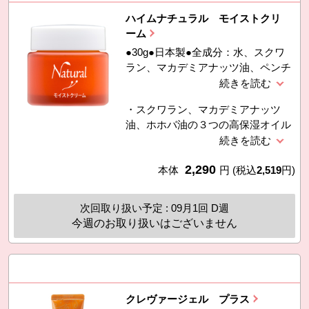
ハイムナチュラル モイストクリ
ーム
●30g●日本製●全成分：水、スクワ
ラン、マカデミアナッツ油、ペンチ
レングリコール、グリセリン、ホホ
バ種子油、ベヘニルアルコール、ス
・スクワラン、マカデミアナッツ
テアリン酸ポリグリセリル−１０、
油、ホホバ油の３つの高保湿オイル
カルボマー、エタノール、ＢＧ、ジ
を配合したクリームです。
メチコン、センチフォリアバラ花
水、アラントイン、トコフェロー
2,290
本体
円
(税込
2,519
円)
ル、ダイズ発酵エキス、レタス葉エ
キス、ステアリン酸、ステアリン酸
グリセリル、ジステアリン酸スクロ
次回取り扱い予定 : 09月1回 D週
ース、水酸化Ｋ、フェノキシエタノ
今週のお取り扱いはございません
ール
クレヴァージェル プラス