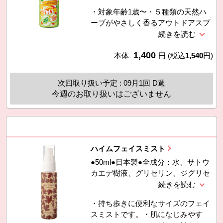
ジクアオイ油、セイヨウハッカ油、
・対象年齢1歳〜・５種類の天然ハ
ユーカリシトリオドラ油、コウスイ
ーブがやさしく香るアウトドアスプ
ガヤ油、ローズマリー葉エキス、Ｂ
レーです。・オーガニックローズマ
Ｇ、クエン酸、クエン酸Ｎａ、トコ
リー葉エキス配合（保湿・ひきし
フェロール、フェノキシエタノール
1,400
め）・無添加処方。（パラベン、紫
本体
円
(税込
1,540
円)
外線吸収剤、アルコール、石油系合
成界面活性剤、鉱物油、合成香料、
次回取り扱い予定 : 09月1回 D週
合成着色料）・敏感肌パッチテスト
今週のお取り扱いはございません
済み。・アレルギーテスト済み。※
すべての方に皮膚刺激が起きないと
いうわけではありません。
ハイムフェイスミスト
●50ml●日本製●全成分：水、サトウ
カエデ樹液、グリセリン、ジグリセ
リン、ベタイン、グリコシルトレハ
ロース、加水分解水添デンプン、ア
・持ち歩きに便利なサイズのフェイ
セチルヒアルロン酸Ｎａ、加水分解
スミストです。・肌になじみやす
ヒアルロン酸、ヒアルロン酸Ｎａ、