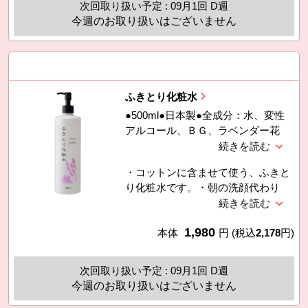
アロイルラクチレートＮａ、カルボ
次回取り扱い予定 : 09月1回 D週
せん。・SPF20 PA++
キシメチル−β−グルカンＮａ、グリ
今週のお取り扱いはございません
チルリチン
ふきとり化粧水
●500ml●日本製●全成分：水、変性
アルコール、ＢＧ、ラベンダー花
水、ベタイン、乳酸、乳酸桿菌／セ
イヨウナシ果汁発酵液、グルコー
・コットンに含ませて使う、ふきと
ス、リンゴ酸、チャエキス、ＰＥＧ
り化粧水です。・朝の洗顔代わり
−６０水添ヒマシ油、クエン酸Ｎ
や、首筋やヒジ、かかとのザラつき
ａ、クエン酸、メチルパラベン
に使うのもオススメ！・毛穴の汚れ
1,980
や油分をふき取り古い角質も除去し
本体
円
(税込
2,178
円)
ます。角質除去成分としてセイヨウ
ナシ果汁発酵液（乳酸桿菌由来）配
次回取り扱い予定 : 09月1回 D週
合。・さわやかなラベンダーの香
今週のお取り扱いはございません
り。（香りは天然精油によるもので