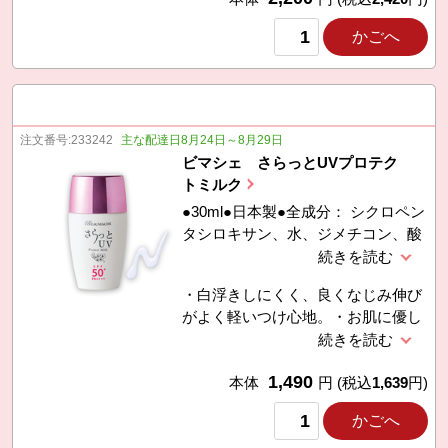
かごへ
注文番号:
233242
主な配達日8月24日～8月29日
ビマシェ さらっとUVプロテク
トミルク
●30ml●日本製●全成分： シクロペン
タシロキサン、水、ジメチコン、酸
化亜鉛、酸化チタン、ＢＧ、ポリメ
チルシルセスキオキサン、ＰＥＧ
・白浮きしにくく、良くなじみ伸び
−９ポリジメチルシロキシエチルジ
がよく軽いつけ心地。・お肌に優し
メチコン、リンゴ酸ジイソステアリ
い6つの無添加（パラベン、合成香
ル、トリメチルシロキシケイ酸、水
料、鉱物油、石油系界面活性剤、紫
酸化Al、ステアリン酸、グリセリ
1,490
外線吸収剤、タール系色素）・紫外
本体
円
(税込
1,639
円)
ン、ソメイヨシノ葉エキス、マドン
線吸収剤不使用で「SPF50、
ナリリー根エキス、ラベンダー花エ
かごへ
PA++++」石鹸でも落とせます。
キス、センチフォリアバラ花油、ロ