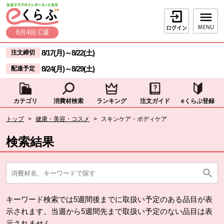
本文へジャンプする。
ページの先頭です。
ログイン
8月4回 C週
ここからサイト内共通メニューです。
サイト内共通メニューをスキップする
8/17(月)
～
8/22(土)
注文締切
8/24(月)
～
8/29(土)
配達予定
カテゴリ
消費材検索
ランキング
注文ガイド
eくらぶ登録
サイト内共通メニューここまで。
ここから現在位置です。
トップ
>
健康・美容・コスメ
>
スキンケア・ボディケア
現在位置ここまで
検索結果
キーワード検索では5週間後までに取扱い予定のある品目が表
示されます。当週から5週間先まで取扱い予定のない品目は表
示されません。