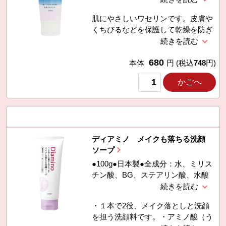
名：ワセリンＨＧチューブ（化粧用
肌にやさしいワセリンです。皮膚や
油）
くちびるなどを保護して乾燥を防ぎ
ます。純度が高く、保湿性にも優れ
ています。
680
本体
円
(税込
748
円)
かごへ
ディアミノ メイクも落ちる洗顔
ソープ
●100g●日本製●全成分：水、ミリス
チン酸、BG、ステアリン酸、水酸
化K、グリセリン、ＰＥＧ−６０水添
ヒマシ油、ラウレス−7、ＰＥＧ−１
・１本で2役、メイク落としと洗顔
５０、ジステアリン酸グリコール、
を担う洗顔料です。・アミノ酸（う
ココイルグリシンK、ココイルメチ