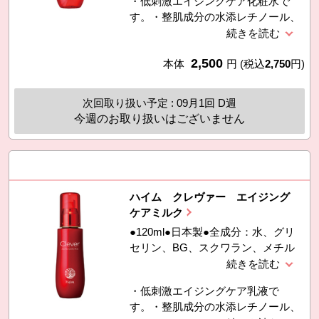
・低刺激エイジングケア化粧水で
酸Ｎａ、トリ（カプリル／カプリン
す。・整肌成分の水添レチノール、
酸）グリセリル、ラウロイルグルタ
コエンザイムQ10と、メロン胎座エ
ミン酸ジ（フィトステリル／オクチ
キス（植物プラセンタ）、コメ発酵
ルドデシル）、加水分解ヒアルロン
2,500
エキスなど5種のうるおい成分を配
本体
円
(税込
2,750
円)
酸、メロン胎座エキス、アスペルギ
合しました。・敏感肌パッチテスト
ルス／コメ発酵エキス、水添レチノ
済み。スティンギングテスト済み。
ール、ユビキノン、水添レシチン、
次回取り扱い予定 : 09月1回 D週
（スティンギングテストとは、塗布
１，２−ヘキサンジオール、ＰＥＧ
今週のお取り扱いはございません
した時の皮膚への刺激（ピリピリ・
−６０
ヒリヒリ感）を確かめるテストで
す。）※すべての方に皮膚刺激が起
きないというわけではありません。
ハイム クレヴァー エイジング
ケアミルク
●120ml●日本製●全成分：水、グリ
セリン、BG、スクワラン、メチル
グルセス−２０、ペンチレングリコ
ール、ベタイン、トレハロース、ト
・低刺激エイジングケア乳液で
リ（カプリル／カプリン酸）グリセ
す。・整肌成分の水添レチノール、
リル、ヒアルロン酸Ｎａ、加水分解