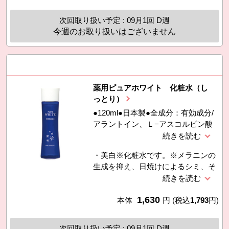
ル不使用です。
次回取り扱い予定 : 09月1回 D週
今週のお取り扱いはございません
薬用ピュアホワイト 化粧水（し
っとり）
●120ml●日本製●全成分：有効成分/
アラントイン、Ｌ−アスコルビン酸
２−グルコシドその他の成分/精製
水、ＢＧ、濃グリセリン、Ｌ-アルギ
・美白※化粧水です。※メラニンの
ニン、トリメチルグリシン、アンズ
生成を抑え、日焼けによるシミ、そ
果汁（濃グリセリン含有）、米糠抽
ばかすを防ぐ・W有効成分で美白＆
出物加水分解液（精製水含有）、ロ
肌あれケア（美白ケアの有効成分：
ーズマリーエキス（精製水、ＢＧ含
1,630
Ｌ−アスコルビン酸 ２−グルコシ
本体
円
(税込
1,793
円)
有）、クエン酸ナトリウム、クエン
ド、肌あれケアの有効成分：アラン
酸、フェノキシエタノール、パラベ
トイン）・無香料・アルコール不使
ン、ヒドロキシエタンジホスホン酸
次回取り扱い予定 : 09月1回 D週