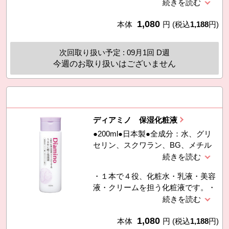
るおい成分）と植物性疑似セラミド
ルタウリンNa、ＰＥＧ−４０水添ヒ
（うるおい保持成分）でW保湿効
マシ油、ラウリルベタイン、グリシ
1,080
果！・無香料・アルコール不使用で
本体
円
(税込
1,188
円)
ン、ユズ果実エキス、フェノキシエ
す。
タノール、メチルパラベン
次回取り扱い予定 : 09月1回 D週
今週のお取り扱いはございません
ディアミノ 保湿化粧液
●200ml●日本製●全成分：水、グリ
セリン、スクワラン、BG、メチル
グルセス−２０、トレハロース、グ
リシン、ヒアルロン酸Ｎａ、ユズ果
・１本で４役、化粧水・乳液・美容
実エキス、キサンタンガム、カルボ
液・クリームを担う化粧液です。・
マー、（アクリレーツ／アクリル酸
アミノ酸（うるおい成分）と植物性
アルキル（Ｃ１０−３０））クロス
疑似セラミド（うるおい保持成分）
ポリマー、水酸化Ｋ、メチルパラベ
1,080
でW保湿効果！・無香料・アルコー
本体
円
(税込
1,188
円)
ン、エチドロン酸４Ｎａ