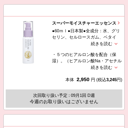
スーパーモイスチャーエッセンス
●60ｍｌ●日本製●全成分：水、グリ
セリン、セルロースガム、ベタイ
ン、ヒアルロン酸Ｎａ、ヒアルロン
酸クロスポリマーＮａ、ペンチレン
・５つのヒアルロン酸を配合（保
グリコール、加水分解ヒアルロン
湿）。（ヒアルロン酸Na・アセチル
酸、アセチルヒアルロン酸Ｎa、加
ヒアルロン酸・加水分解ヒアルロン
水分解ヒアルロン酸アルキル（Ｃ１
酸・ヒアルロン酸クロスポリマー
２−１３）グリセリル、クエン酸Ｎ
2,950
Na・加水分解ヒアルロン酸アルキル
本体
円
(税込
3,245
円)
ａ、クエン酸、塩化Ｎａ、フェノキ
（C12-13）グリセリル）・うるおう
シエタノール、メチルパラベン
のにべたつかない、肌なじみの良い
次回取り扱い予定 : 09月1回 D週
保湿美容液です。
今週のお取り扱いはございません