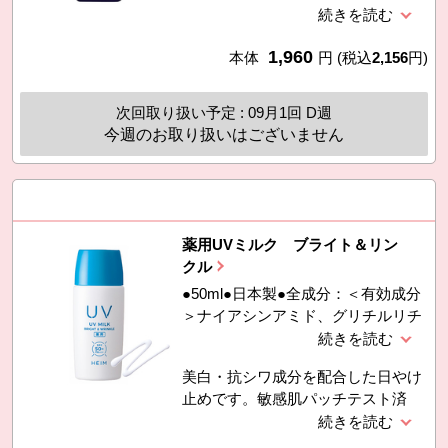
成分のマヨラナエキス、大豆エキ
ン酸ナトリウム（２）、サクシニル
ス、ゲットウ葉エキスを配合した薬
アテロコラーゲン液（精製水含
1,960
用美容液です。・医薬部外品
本体
円
(税込
2,156
円)
有）、メマツヨイグサ抽出液（精製
水、ＢＧ含有）、マヨナラエキス
（精製水、ＢＧ含有）、ゲットウ葉
次回取り扱い予定 : 09月1回 D週
エキス（精製水、ＢＧ含有）、グル
今週のお取り扱いはございません
コシルルチン、
薬用UVミルク ブライト＆リン
クル
●50ml●日本製●全成分：＜有効成分
＞ナイアシンアミド、グリチルリチ
ン酸ジカリウム＜その他の成分＞デ
カメチルシクロペンタシロキサン、
美白・抗シワ成分を配合した日やけ
精製水、トリ２−エチルヘキサン酸
止めです。敏感肌パッチテスト済
グリセリル、メチルフェニルポリシ
み。スティンギングテスト済み。
ロキサン、含水ケイ酸、トリポリヒ
（スティンギングテストとは、塗布
ドロキシステアリン酸ジペンタエリ