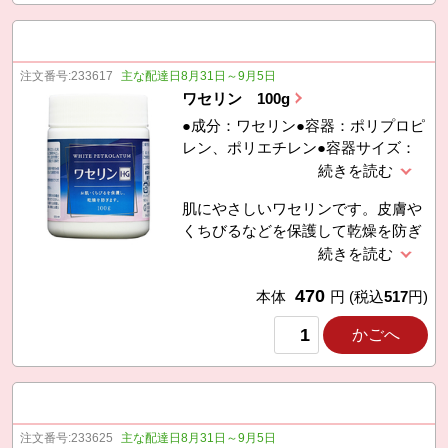
ーズマリー葉エキス、カミツレ花エ
キス、シャ
注文番号:
233617
主な配達日8月31日～9月5日
ワセリン 100g
●成分：ワセリン●容器：ポリプロピ
レン、ポリエチレン●容器サイズ：
径５．６×高７．８ｃｍ●１００ｇ●
日本製●販売名：ペトロリュームジ
肌にやさしいワセリンです。皮膚や
ェリーＨＧ（化粧用油）
くちびるなどを保護して乾燥を防ぎ
ます。純度が高く、保湿性にも優れ
ています。
470
本体
円
(税込
517
円)
かごへ
注文番号:
233625
主な配達日8月31日～9月5日