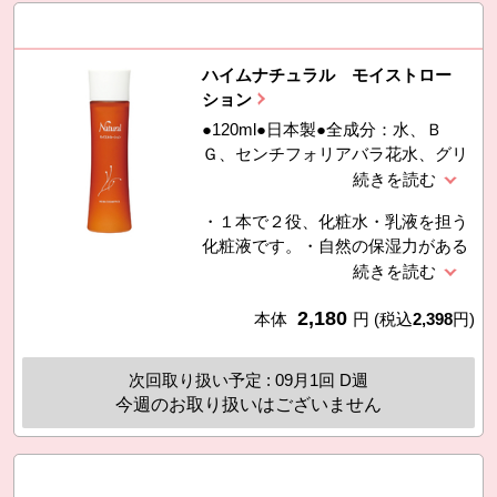
ハイムナチュラル モイストロー
ション
●120ml●日本製●全成分：水、Ｂ
Ｇ、センチフォリアバラ花水、グリ
セリン、ペンチレングリコール、イ
ソノナン酸イソノニル、エタノー
・１本で２役、化粧水・乳液を担う
ル、キサンタンガム、（アクリレー
化粧液です。・自然の保湿力がある
ツ／アクリル酸アルキル（Ｃ１０
レタスエキス、大豆エキス、ローズ
−３０））クロスポリマー、ベタイ
水を配合しました。・天然ローズ水
ン、マカデミアナッツ油、アラント
2,180
のほのかな香りがする化粧液です。
本体
円
(税込
2,398
円)
イン、トコフェロール、シャクヤク
根エキス、ダイズ発酵エキス、カミ
ツレ花エキス、レタス葉エキス、水
次回取り扱い予定 : 09月1回 D週
酸化Ｋ、フェノキシエタノール
今週のお取り扱いはございません