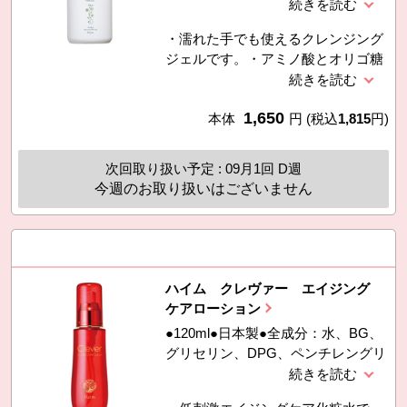
セリン、ＢＧ、ペンチレングリコー
ル、スクワラン、ＰＥＧ−６０水添
・濡れた手でも使えるクレンジング
ヒマシ油、ホホバ種子油、α−グルカ
ジェルです。・アミノ酸とオリゴ糖
ンオリゴサッカリド、ヒドロキシプ
（天然保湿成分）配合で、洗い上が
ロリン、グリチルリチン酸２K、キ
りのつっぱり感を軽減し、なめらか
ラヤ樹皮エキス、ムクロジ果皮エキ
1,650
なうるおい感が得られます。・グリ
本体
円
(税込
1,815
円)
ス、エチルヘキシルグリセリン、カ
チルリチン酸ジカリウム（グリチル
ルボマー、（アクリレーツ／アクリ
リチン酸2K）配合でお肌を健やかに
ル酸アルキル（Ｃ１０−３０））ク
次回取り扱い予定 : 09月1回 D週
整えます。・防腐剤（パラベン・フ
ロスポリマー、水酸化K、オレンジ
今週のお取り扱いはございません
ェノキシエタノール）、アルコール
果皮油、
不使用。・さわやかなシトラスハー
ブの香り（オレンジ・ベルガモッ
ト・ラベンダー等6種類の精油を使
用）。
ハイム クレヴァー エイジング
ケアローション
●120ml●日本製●全成分：水、BG、
グリセリン、DPG、ペンチレングリ
コール、メチルグルセス−２０、ベ
タイン、トレハロース、ヒアルロン