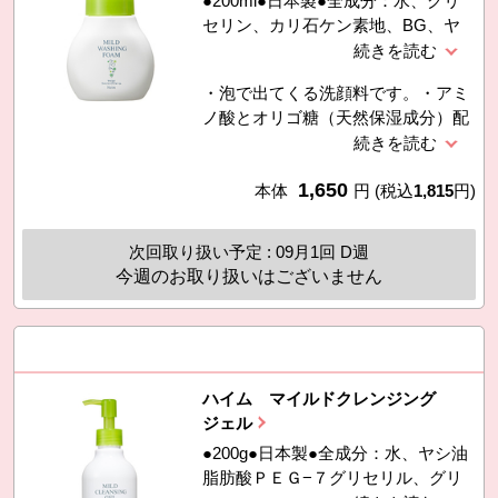
●200ml●日本製●全成分：水、グリ
セリン、カリ石ケン素地、BG、ヤ
シ脂肪酸アルギニン、ペンチレング
リコール、ココアンホ酢酸Ｎａ、ミ
・泡で出てくる洗顔料です。・アミ
リスチン酸K、ココイルメチルタウ
ノ酸とオリゴ糖（天然保湿成分）配
リンＮａ、ＰＥＧ−６０水添ヒマシ
合で、洗い上がりのつっぱり感を軽
油、ベタイン、α−グルカンオリゴサ
減し、なめらかなうるおい感が得ら
ッカリド、ヒドロキシプロリン、グ
1,650
れます。・グリチルリチン酸ジカリ
本体
円
(税込
1,815
円)
リチルリチン酸２Ｋ、キラヤ樹皮エ
ウム（グリチルリチン酸2K）配合で
キス、ムクロジ果皮エキス、オレン
お肌を健やかに整えます。・防腐剤
ジ果皮油、パルマローザ油、ベルガ
次回取り扱い予定 : 09月1回 D週
（パラベン・フェノキシエタノー
モット果実油、ニオイテンジクアオ
今週のお取り扱いはございません
ル）、アルコール不使用。・さわや
イ油、ラ
かなシトラスハーブの香り（オレン
ジ・ベルガモット・ラベンダー等6
種類の精油を使用）。
ハイム マイルドクレンジング
ジェル
●200g●日本製●全成分：水、ヤシ油
脂肪酸ＰＥＧ−７グリセリル、グリ