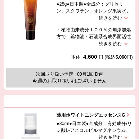
●28g●日本製●全成分：グリセリ
ン、スクワラン、オレンジ果実水、
マカデミア種子油、水添レシチン、
ホホバ種子油、トコフェロール、オ
・植物由来成分１００％の無添加処
レンジ油、アンズ核油、アボカド
方で、鉱物油・石油系合成界面活性
油、カニナバラ果実油、ヒマワリ種
剤・フェノキシエタノール・パラベ
子油、ナットウガム
ン不使用です。・合成香料不使用で
4,600
すが、原料由来のほのかなオレンジ
本体
円
(税込
5,060
円)
の香りがします。・乾燥による小ジ
ワを目立たなくします。（効能評価
次回取り扱い予定 : 09月1回 D週
試験済み）
今週のお取り扱いはございません
薬用ホワイトニングエッセンスG
●30ml●日本製●全成分：有効成分/リ
ン酸L-アスコルビルマグネシウム、
アラントインその他の成分/精製水、