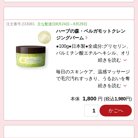
オレアノール酸、ユズ果実エキス、
オレン
注文番号:
233081
主な配達日8月24日～8月29日
ハーブの森・ベルガモットクレン
ジングバーム
●100g●日本製●全成分:グリセリン、
パルミチン酸エチルヘキシル、オリ
ーブ果実油、ＰＥＧー３０水添ヒマ
シ油、（ベヘン酸/エイコサン二酸）
毎日のスキンケア、温感マッサージ
ポリグリセリルー１０、ステアリン
で毛穴汚れすっきり、うるおいを奪
酸グリセリル（ＳＥ）、ベルガモッ
いすぎない。W洗顔不要
ト果実油、ミツロウ、（ベヘン酸/エ
イコサン二酸）グリセリル、スクワ
1,800
本体
円
(税込
1,980
円)
ラン、オレンジ果皮油、グレープフ
ルーツ果皮油、ニオイテンジクアオ
かごへ
イ油、ユーカリ葉油、ローマカミツ
レ花油、ティーツリー葉油、ツボク
サエ