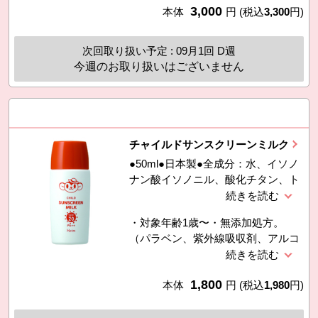
3,000
した時の皮膚への刺激（ピリピリ・
本体
円
(税込
3,300
円)
スリチル、低温焼成酸化亜鉛、微粒
ヒリヒリ感）を確かめるテストで
子酸化チタン、１，３−ブチレング
す。）※すべての方に皮膚刺激が起
リコール、ツボクサエキス、オウゴ
次回取り扱い予定 : 09月1回 D週
きないというわけではありません。
ンエキス、イタドリエキス、カンゾ
今週のお取り扱いはございません
落とす際はクレンジング剤をご使用
ウエキス、
ください。・SPF50+ PA++++ Ｕ
Ｖ耐水性★★
チャイルドサンスクリーンミルク
●50ml●日本製●全成分：水、イソノ
ナン酸イソノニル、酸化チタン、ト
リエチルヘキサノイン、ペンチレン
グリコール、イソステアリン酸ポリ
・対象年齢1歳〜・無添加処方。
グリセリル−１０、ベタイン、Ｂ
（パラベン、紫外線吸収剤、アルコ
Ｇ、ステアリン酸、ポリリシノレイ
ール、石油系合成界面活性剤、鉱物
ン酸ポリグリセリル−６、ベヘニル
油、合成香料、合成着色料）・敏感
アルコール、ジメチコン、水酸化Ａ
1,800
肌パッチテスト済み。・アレルギー
本体
円
(税込
1,980
円)
ｌ、キサンタンガム、ペンタステア
テスト済み。※すべての方に皮膚刺
リン酸ポリグリセリル−１０、ステ
激が起きないというわけではありま