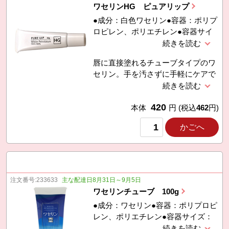
ワセリンHG ピュアリップ
●成分：白色ワセリン●容器：ポリプ
ロピレン、ポリエチレン●容器サイ
ズ：高９ｃｍ●１０ｇ●日本製●販売
名：ペトロリュームジェリーＨＧリ
唇に直接塗れるチューブタイプのワ
ップ
セリン。手を汚さずに手軽にケアで
きます。コンパクトなので携帯用に
も便利です。
420
本体
円
(税込
462
円)
かごへ
注文番号:
233633
主な配達日8月31日～9月5日
ワセリンチューブ 100g
●成分：ワセリン●容器：ポリプロピ
レン、ポリエチレン●容器サイズ：
高１７ｃｍ●１００ｇ●日本製●販売