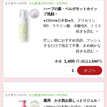
注文番号:
233099
主な配達日8月24日～8月29日
ハーブの森・ベルガモットホイッ
プ洗顔
●150ml●日本製●水、グリセリン、
BG、ラウリン酸、水酸化K、ミリス
チン酸、ジグリセリン、ラウリルヒ
ドロキシスルタイン、コカミド
忙しい朝におすすめ洗顔、プッシュ
DEA、イソステアリン酸、フェノキ
するだけで泡立て不要。きめ細かな
シエタノール、パルミチン酸、ベル
泡で汚れを吸着しお肌に負担もかけ
ガモット果実油、オレンジ果皮油、
にくい
ニオイテンジクアオイ油、ユーカリ
1,400
本体
円
(税込
1,540
円)
葉油、ローマカミツレ花油、ティー
ツリー葉油、グレープフルーツ果皮
かごへ
油、クエン酸、ココイルグリシン
K、スクワラン、ツボクサエキス、
オウゴン根エ
注文番号:
233102
主な配達日8月24日～8月29日
薬用 かさ肌お肌しっとりジェル
●300ml●日本製●全成分:［有効成