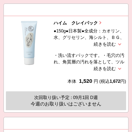
す。）
ハイム クレイパック
●150g●日本製●全成分：カオリン、
水、グリセリン、海シルト、ＢＧ、
ベントナイト、ベタイン、グリチル
リチン酸２Ｋ、ヒアルロン酸Ｎａ、
・洗い流すパックです。・毛穴の汚
オキナワモズクエキス、アロエベラ
れ、角質層の汚れを落として、ツル
葉エキス、オクラ果実エキス、ヘチ
ツルしてハリのある柔らかい健康な
マエキス、キサンタンガム、エタノ
肌へと導きます。・沖縄産うるおい
ール、フェノキシエタノール
1,520
成分としてオキナワモズクエキス、
本体
円
(税込
1,672
円)
アロエベラ葉エキス、ヘチマエキ
ス、オクラ果実エキスを配合。・吸
次回取り扱い予定 : 09月1回 D週
着・洗浄・角質ケア成分として沖縄
今週のお取り扱いはございません
産海泥「クチャ」（海シルト）を贅
沢に配合。