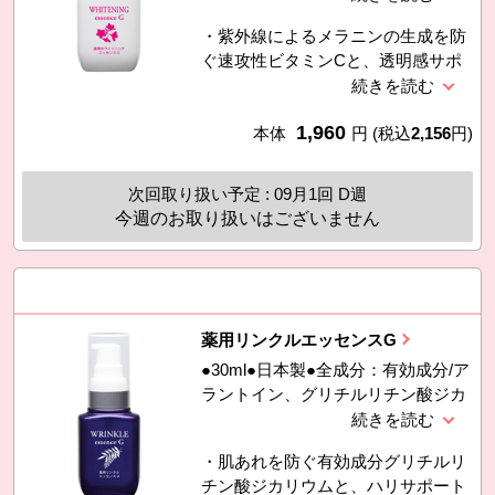
エタノール、ＢＧ、濃グリセリン、
・紫外線によるメラニンの生成を防
納豆エキス（精製水、エタノール含
ぐ速攻性ビタミンCと、透明感サポ
有）、ヒアルロン酸ナトリウム
ート成分のユキノシタエキス、サク
（２）、サクラ葉抽出液（精製水、
ラ葉抽出液、クワエキスを配合した
BG含有）、オウゴンエキス（精製
1,960
薬用美容液です。・医薬部外品
本体
円
(税込
2,156
円)
水、BG含有）、クワエキス（精製
水、BG含有）、ユキノシタエキス
（精製水、BG含有）、チャエキス
次回取り扱い予定 : 09月1回 D週
（１）（精製水、エタノール、ＢＧ
今週のお取り扱いはございません
含有）、
薬用リンクルエッセンスG
●30ml●日本製●全成分：有効成分/ア
ラントイン、グリチルリチン酸ジカ
リウムその他の成分/精製水、濃グリ
セリン、ＢＧ、納豆エキス（精製
・肌あれを防ぐ有効成分グリチルリ
水、エタノール含有）、ダイズエキ
チン酸ジカリウムと、ハリサポート
ス（精製水、ＢＧ含有）、ヒアルロ