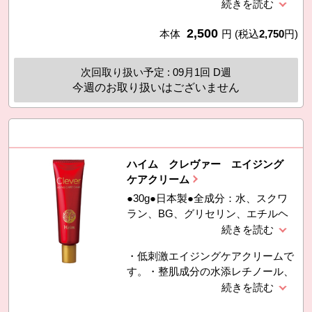
コエンザイムQ10と、メロン胎座エ
ヒアルロン酸、ラウロイルグルタミ
キス（植物プラセンタ）、コメ発酵
ン酸ジ（フィトステリル／オクチル
2,500
エキスなど5種のうるおい成分を配
本体
円
(税込
2,750
円)
ドデシル）、メロン胎座エキス、ア
合しました。・敏感肌パッチテスト
スペルギルス／コメ発酵エキス、水
済み。スティンギングテスト済み。
添レチノール、ユビキノン、水添レ
次回取り扱い予定 : 09月1回 D週
（スティンギングテストとは、塗布
シチン、１，２−ヘキサンジオー
今週のお取り扱いはございません
した時の皮膚への刺激（ピリピリ・
ル、エチルヘ
ヒリヒリ感）を確かめるテストで
す。）※すべての方に皮膚刺激が起
きないというわけではありません。
ハイム クレヴァー エイジング
ケアクリーム
●30g●日本製●全成分：水、スクワ
ラン、BG、グリセリン、エチルヘ
キサン酸セチル、シクロペンタシロ
キサン、ペンチレングリコール、メ
・低刺激エイジングケアクリームで
チルグルセス−２０、ステアリン酸
す。・整肌成分の水添レチノール、
グリセリル（ＳＥ）、ベヘニルアル
コエンザイムQ10と、メロン胎座エ
コール、バチルアルコール、ステア
キス（植物プラセンタ）、コメ発酵
リン酸ソルビタン、ベタイン、トリ