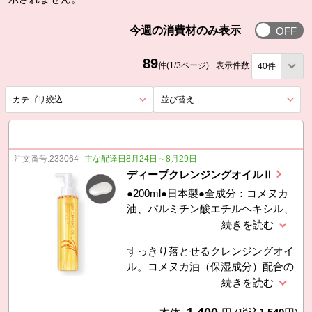
今週の消費
今週の消費材のみ表示
89
件(1/3ページ)
表示件数
カテゴリ絞込
を展開する。
並び替え
を展開する。
注文番号:
233064
主な配達日8月24日～8月29日
ディープクレンジングオイルⅡ
●200ml●日本製●全成分：コメヌカ
油、パルミチン酸エチルヘキシル、
テトラオレイン酸ソルベス-30、ヤ
シ油脂肪酸PEG-7グリセリル、イソ
すっきり落とせるクレンジングオイ
ステアリン酸ポリグリセリル-2、
ル。コメヌカ油（保湿成分）配合の
BG、水
オイルでお肌にしっとり、うるおい
感を与えます。