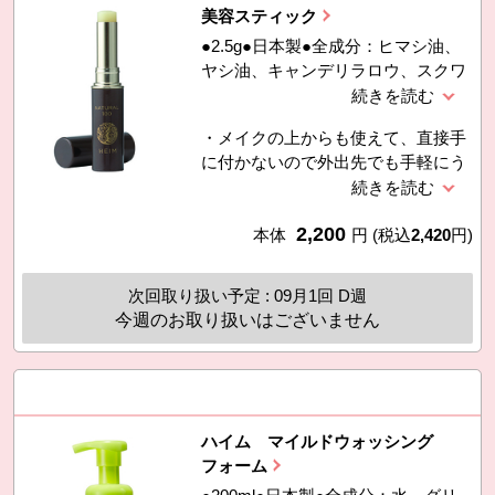
美容スティック
●2.5g●日本製●全成分：ヒマシ油、
ヤシ油、キャンデリラロウ、スクワ
ラン、ミツロウ、カルナウバロウ、
カカオ脂、オレンジ油、ホホバ種子
・メイクの上からも使えて、直接手
油、トコフェロール
に付かないので外出先でも手軽にう
るおいケアできます。・植物性スク
ワラン、ホホバ油、ミツロウ、カカ
2,200
オ脂、トコフェロールなど、保湿効
本体
円
(税込
2,420
円)
果やハリ・ツヤを出す美容成分を配
合したスティックタイプ美容液で
次回取り扱い予定 : 09月1回 D週
す。・オレンジの香り。（オレンジ
今週のお取り扱いはございません
油由来）
ハイム マイルドウォッシング
フォーム