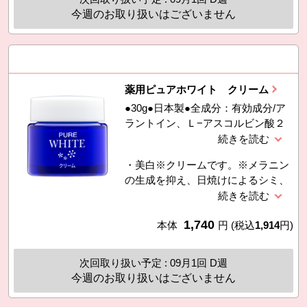
用です。・医薬部外品
四ナトリウム（精製水含有）
今週のお取り扱いはございません
薬用ピュアホワイト クリーム
●30g●日本製●全成分：有効成分/ア
ラントイン、Ｌ−アスコルビン酸２
−グルコシドその他の成分/精製水、
デカメチルシクロペンタシロキサ
・美白※クリームです。※メラニン
ン、イソノナン酸イソノニル、メチ
の生成を抑え、日焼けによるシミ、
ルポリシロキサン、ＢＧ、濃グリセ
そばかすを防ぐ・W有効成分で美白
リン、Ｌ−アルギニン、スクワラ
＆肌あれケア（美白ケアの有効成
ン、天然ビタミンＥ、米糠抽出物加
1,740
分：Ｌ−アスコルビン酸 ２−グルコ
本体
円
(税込
1,914
円)
水分解液（精製水含有）、ローズマ
シド、肌あれケアの有効成分：アラ
リーエキス（精製水、ＢＧ含有）、
ントイン）・無香料・アルコール不
アンズ果汁（濃グリセリン含有）、
次回取り扱い予定 : 09月1回 D週
使用です。・医薬部外品
ベヘニルアルコール、バチルアルコ
今週のお取り扱いはございません
ール、親油型