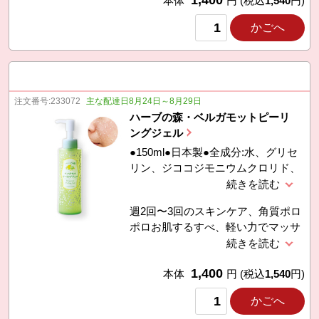
1,400
本体
円
(税込
1,540
円)
かごへ
注文番号:
233072
主な配達日8月24日～8月29日
ハーブの森・ベルガモットピーリ
ングジェル
●150ml●日本製●全成分:水、グリセ
リン、ジココジモニウムクロリド、
（アクリレーツ/アクリル酸アルキル
（Ｃ１０-３０））クロスポリマー、
週2回〜3回のスキンケア、角質ポロ
ヒアルロン酸Ｎａ、加水分解ヒアル
ポロお肌するすべ、軽い力でマッサ
ロン酸、アセチルヒアルロン酸Ｎ
ージするだけで汚れを絡めとって洗
ａ、ツボクサエキス、オウゴン根エ
い上がりしっとり。コエンザイム
キス、イタドリ根エキス、カンゾウ
1,400
Q10（ユキビノン）保湿カプセル配
本体
円
(税込
1,540
円)
根エキス、チャ葉エキス、ローズマ
合
リー葉エキス、カミツレ花エキス、
かごへ
エナンチアクロランタ樹皮エキス、