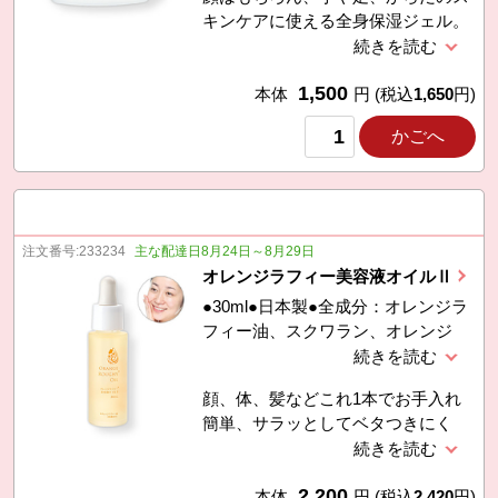
ロン酸Ｎａ、加水分解コラーゲン、
キンケアに使える全身保湿ジェル。
スクワラン、水添レシチン、カルボ
家族みんなで使えます。
マー、水酸化K、フェノキシエタノ
ール
1,500
本体
円
(税込
1,650
円)
かごへ
注文番号:
233234
主な配達日8月24日～8月29日
オレンジラフィー美容液オイルⅡ
●30ml●日本製●全成分：オレンジラ
フィー油、スクワラン、オレンジ
油、グリチルレチン酸ステアリル、
トコフェロール、オリザノール、ユ
顔、体、髪などこれ1本でお手入れ
ビキノン
簡単、サラッとしてベタつきにく
い。少量ですーっと伸びる美容液オ
イルです。
2,200
本体
円
(税込
2,420
円)