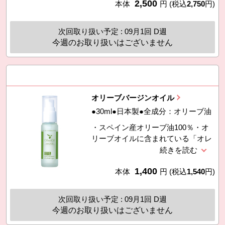
2,500
エキスなど5種のうるおい成分を配
本体
円
(税込
2,750
円)
（カプリル／カプリン酸）グリセリ
合しました。・敏感肌パッチテスト
ル、ヒアルロン酸Ｎａ、加水分解ヒ
済み。スティンギングテスト済み。
アルロン酸、ラウロイルグルタミン
次回取り扱い予定 : 09月1回 D週
（スティンギングテストとは、塗布
酸ジ（フィトステリル／オクチルド
今週のお取り扱いはございません
した時の皮膚への刺激（ピリピリ・
デシル）、メ
ヒリヒリ感）を確かめるテストで
す。）※すべての方に皮膚刺激が起
きないというわけではありません。
オリーブバージンオイル
●30ml●日本製●全成分：オリーブ油
・スペイン産オリーブ油100％・オ
リーブオイルに含まれている「オレ
イン酸」は人の皮脂にも含まれてお
り、肌なじみが良いのが特徴です。
1,400
ビタミンＥも含まれており、毛髪を
本体
円
(税込
1,540
円)
すこやかに保つ成分も含まれてお
り、毛髪をすこやかに保つ成分もバ
次回取り扱い予定 : 09月1回 D週
ランス良く含まれています。
今週のお取り扱いはございません