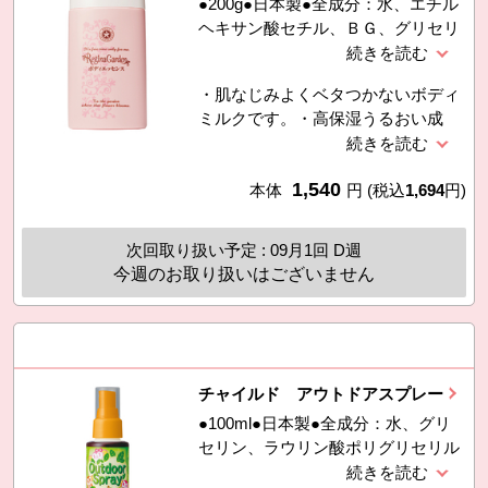
●200g●日本製●全成分：水、エチル
ヘキサン酸セチル、ＢＧ、グリセリ
ン、シクロペンタシロキサン、グリ
コシルトレハロース、シア脂油、バ
・肌なじみよくベタつかないボディ
チルアルコール、加水分解水添デン
ミルクです。・高保湿うるおい成
プン、アルギニン、（アクリレーツ
分、オレンジ花油、ビルベリー葉エ
／アクリル酸アルキル（Ｃ１０−３
キス、ノイバラ果実エキス、シアバ
０））クロスポリマー、カルボマ
1,540
ターを配合。・アルコール不使
本体
円
(税込
1,694
円)
ー、キサンタンガム、乳酸桿菌／ブ
用。・フローラルなネロリの香り。
ドウ果汁発酵液、トコフェロール、
（天然精油の香り）
グルコシルヘスペリジン、オレンジ
次回取り扱い予定 : 09月1回 D週
花油、ノバラ油、コメ胚芽油、ヘマ
今週のお取り扱いはございません
トコッカスプ
チャイルド アウトドアスプレー
●100ml●日本製●全成分：水、グリ
セリン、ラウリン酸ポリグリセリル
−１０、ラベンダー油、ニオイテン