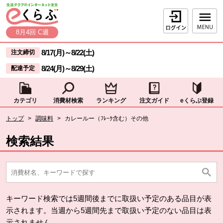
本文へジャンプする。
ページの先頭です。
ログイン
8月4回 C週
ここからサイト内共通メニューです。
サイト内共通メニューをスキップする
8/17(月)
～
8/22(土)
注文締切
8/24(月)
～
8/29(土)
配達予定
カテゴリ
消費材検索
ランキング
注文ガイド
eくらぶ登録
サイト内共通メニューここまで。
ここから現在位置です。
トップ
>
調味料
>
カレールー（ﾌﾚｰｸ含む）その他
現在位置ここまで
検索結果
キーワード検索では5週間後までに取扱い予定のある品目が表
示されます。当週から5週間先まで取扱い予定のない品目は表
示されません。