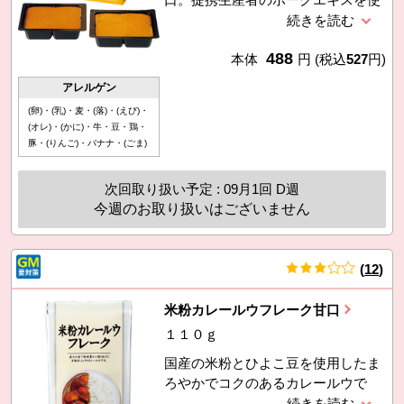
用し、果実や野菜、ハチミツやココ
ナッツクリームなどでコクと甘みを
488
出しました。100gで約4皿分、一箱
本体
円
(税込
527
円)
で約8皿分。
アレルゲン
(卵)・(乳)・麦・(落)・(えび)・
(オレ)・(かに)・牛・豆・鶏・
豚・(りんご)・バナナ・(ごま)
次回取り扱い予定 : 09月1回 D週
今週のお取り扱いはございません
(
12
)
件
米粉カレールウフレーク甘口
１１０ｇ
国産の米粉とひよこ豆を使用したま
ろやかでコクのあるカレールウで
す。使いやすいフレーク状で、子ど