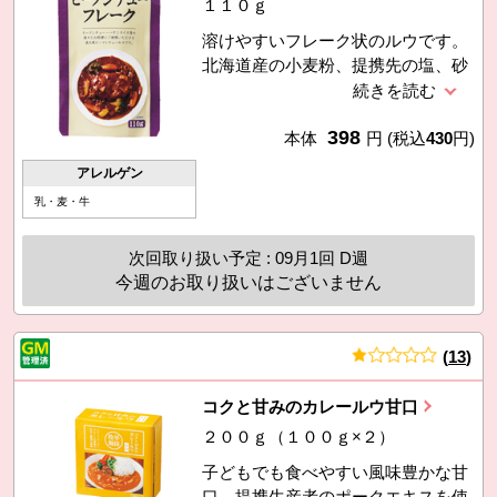
１１０ｇ
溶けやすいフレーク状のルウです。
北海道産の小麦粉、提携先の塩、砂
糖を使用。提携先の牛肉のエキスを
使用し旨みを出しました。1袋約4皿
398
分。（製造：コスモ食品（株））
本体
円
(税込
430
円)
アレルゲン
乳・麦・牛
次回取り扱い予定 : 09月1回 D週
今週のお取り扱いはございません
(
13
)
件
コクと甘みのカレールウ甘口
２００ｇ（１００ｇ×２）
子どもでも食べやすい風味豊かな甘
口。提携生産者のポークエキスを使