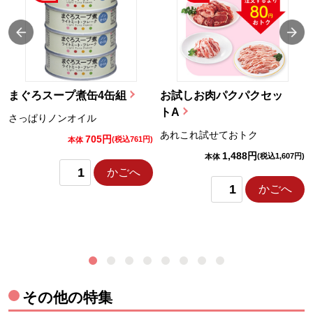
まぐろスープ煮缶4缶組
お試しお肉パクパクセッ
トA
さっぱりノンオイル
あれこれ試せておトク
705円
)
(税込761円)
本体
1,488円
(税込1,607円)
本体
かごへ
かごへ
その他の特集