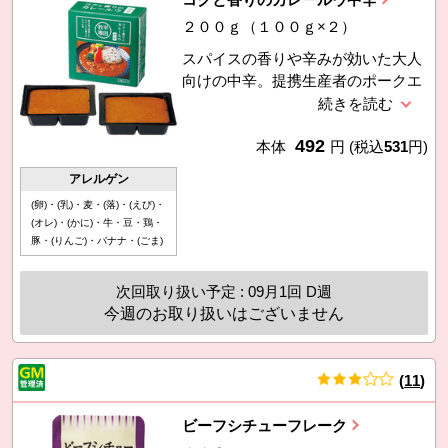
２００ｇ（１００ｇ×２）
スパイスの香りや辛みが効いた大人
向けの中辛。提携生産者のポークエ
キスを使用し、野菜や果実、かつお
節エキスやココナッツクリーム、バ
492
ナナフレークなどでコクと旨みを出
本体
円
(税込
531
円)
しました。100gで約4皿分、一箱で
アレルゲン
約8皿分。
(卵)・(乳)・麦・(落)・(えび)・
(オレ)・(かに)・牛・豆・鶏・
豚・(りんご)・バナナ・(ごま)
次回取り扱い予定 : 09月1回 D週
今週のお取り扱いはございません
(
11
)
件
ビーフシチューフレーク