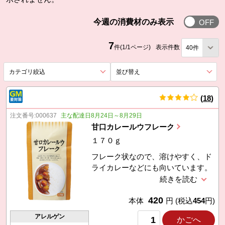
今週の消費
今週の消費材のみ表示
7
件(1/1ページ)
表示件数
カテゴリ絞込
を展開する。
並び替え
を展開する。
(
18
)
件
注文番号:
000637
主な配達日8月24日～8月29日
甘口カレールウフレーク
１７０ｇ
フレーク状なので、溶けやすく、ド
ライカレーなどにも向いています。
食用油脂は豚脂が原材料です。1袋
6〜8皿分。（製造：コスモ食品
420
（株）
本体
円
(税込
454
円)
アレルゲン
かごへ