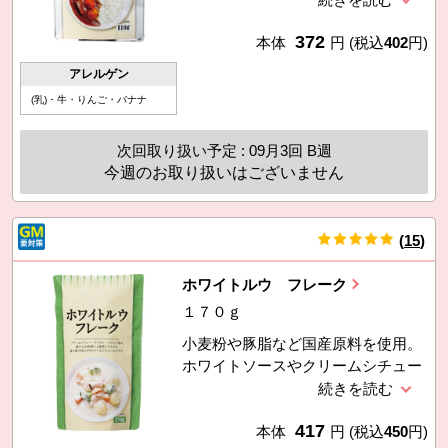
もにも大人にもおいしい甘口タイ
372
プ。食用油脂は豚脂が原材料です。
本体
円
(税込
402
円)
1袋4〜5皿分。小麦粉・乳製品不使
アレルゲン
用。（製造：コスモ食品（株））
(乳)・牛・りんご・バナナ
次回取り扱い予定 : 09月3回 B週
今週のお取り扱いはございません
(
15
)
件
ホワイトルウ フレーク
１７０ｇ
小麦粉や豚脂など国産原料を使用。
ホワイトソースやクリームシチュー
に。（製造：コスモ食品（株））
417
本体
円
(税込
450
円)