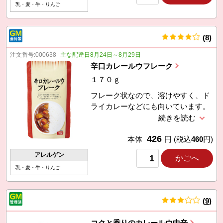
乳・麦・牛・りんご
(
8
)
件
注文番号:
000638
主な配達日8月24日～8月29日
辛口カレールウフレーク
１７０ｇ
フレーク状なので、溶けやすく、ド
ライカレーなどにも向いています。
組合員が主体になって開発。（製
造：コスモ食品（株））
426
本体
円
(税込
460
円)
アレルゲン
かごへ
乳・麦・牛・りんご
(
9
)
件
コクと香りのカレールウ中辛