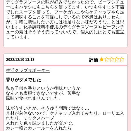
デミグラスソースの味が好みでなかったので、ビーフシチュ
ーにもハヤシにもこちらを使ってます。いつも牛すじを下茹
でしたスープを使って、ブーケガルニやらケチャップやら足
して調味することを前提にしているので不満はありません
が、手軽に調理したい方には物足りない味だろうな、とは思
います。化学調味料不使用のデミグラスソースやビーフシチ
ューの素はそうそう売ってないので、個人的にはとても重宝
しています。
評価
2022/12/10 13:13
生活クラブサポーター
香りがダメでした…
私も子供も香りというか後味というか
なんとも表現できないですが、苦手な
風味で食べれませんでした。
味がうすいとか、そうゆう問題ではなく…
具材が勿体ないので、ケチャップ入れてみたり、ローリエ入
れたり、ミックスハーブ
入れたり色々試シましたがダメで、
カレー粉とカレールーを入れたら