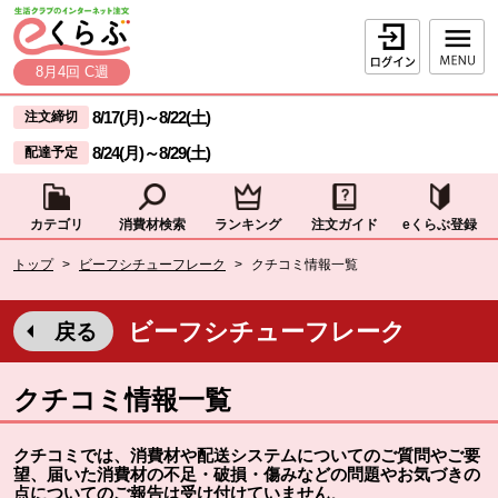
本文へジャンプする。
ページの先頭です。
ログイン
8月4回 C週
ここからサイト内共通メニューです。
サイト内共通メニューをスキップする
8/17(月)
～
8/22(土)
注文締切
8/24(月)
～
8/29(土)
配達予定
カテゴリ
消費材検索
ランキング
注文ガイド
eくらぶ登録
サイト内共通メニューここまで。
ここから現在位置です。
トップ
>
ビーフシチューフレーク
>
クチコミ情報一覧
現在位置ここまで
ビーフシチューフレーク
戻る
クチコミ情報一覧
クチコミでは、消費材や配送システムについてのご質問やご要
望、届いた消費材の不足・破損・傷みなどの問題やお気づきの
点についてのご報告は受け付けていません
。