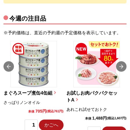
今週の注目品
※予約価格は、直近の予約週の予定価格を表示しています。
まぐろスープ煮缶4缶組
お試しお肉パクパクセッ
トA
さっぱりノンオイル
あれこれ試せておトク
705円
)
(税込761円)
本体
1,488円
(税込1,607円)
本体
かごへ