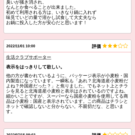
臭いが掻き消され、
なんとか食べることが出来ました。
初めて利用される方は、いきなり鍋に入れず
味見ていどの量で溶かし試食して大丈夫なら
お鍋に投入した方が安心だと思います！
評価
2022/11/01 10:00
生活クラブサポーター
表示をはっきりして欲しい。
他の方が書かれているように、パッケージ表示が小麦粉・国
内製造になっています。一瞬私も「あれ？北海道産小麦粉だ
よね？外国産だった？」と焦りました。でもネット上とチラ
シを見ると北海道産小麦粉と表示はされているのですよね。
細かいことですが、スーパーなら国産小麦粉を使用してる商
品は小麦粉：国産と表示されています。この商品はチラシと
ネットで確認しないと分からない。不親切だな、と思いま
す。