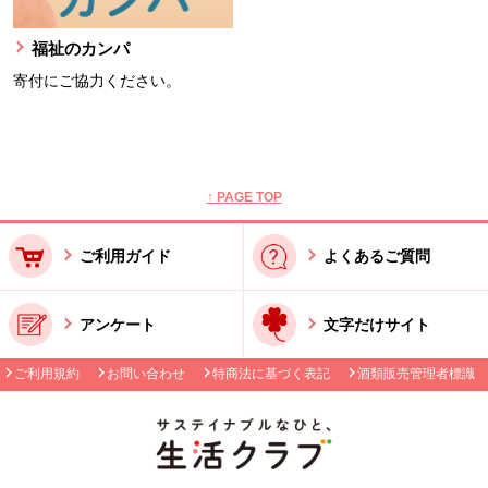
福祉のカンパ
寄付にご協力ください。
本文ここまで。
ここから共通フッターメニューです。
↑ PAGE TOP
ご利用ガイド
よくあるご質問
アンケート
文字だけサイト
ご利用規約
お問い合わせ
特商法に基づく表記
酒類販売管理者標識