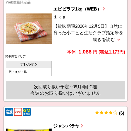
Web数量限定品
エビピラフ1kg（WEB）
１ｋｇ
【賞味期限2026年12月9日】自然に
育った小エビと生活クラブ指定米を
使用。通常サイズの500gの2倍の量
で、価格がお得です。在庫消化のた
1,086
め7月3回価格に対し41円引き。
本体
円
(税込
1,173
円)
簡単海老ドリア
アレルゲン
乳・えび・鶏
次回取り扱い予定 : 09月4回 C週
今週のお取り扱いはございません
(
6
)
件
ジャンバラヤ