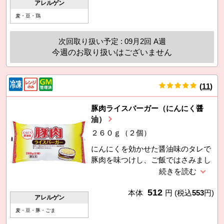
アレルゲン
麦・豆・鶏
次回取り扱い予定 : 09月2回 A週
今週のお取り扱いはございません
(
11
)
件
豚肉ライスバーガー（にんにく醤
油）
２６０ｇ（２個）
にんにくを効かせた醤油味のタレで
豚肉を味つけし、ご飯ではさみまし
た。生活クラブ指定米使用。電子レ
ンジで加熱するだけ。
512
本体
円
(税込
553
円)
アレルゲン
麦・豆・豚・ごま