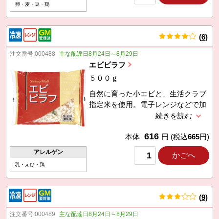
卵・麦・豆・鶏
(
6
)
件
注文番号:
000488
主な配達日8月24日～8月29日
エビピラフ
５００ｇ
自然に育った小エビと、生活クラブ
指定米を使用。電子レンジなどで加
熱して。
616
本体
円
(税込
665
円)
アレルゲン
かごへ
乳・えび・鶏
(
9
)
件
注文番号:
000489
主な配達日8月24日～8月29日