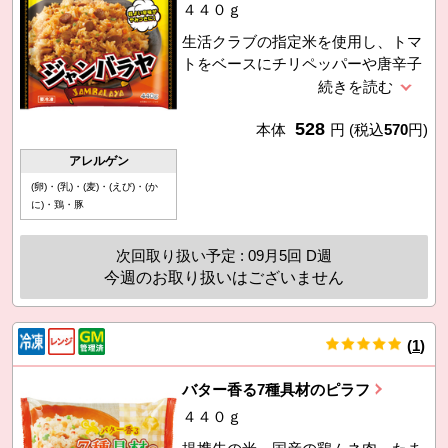
４４０ｇ
生活クラブの指定米を使用し、トマ
トをベースにチリペッパーや唐辛子
などの香辛料を効かせたピリ辛味の
冷凍ピラフです。具材には提携生産
528
者のウインナーと国産の玉ねぎ、人
本体
円
(税込
570
円)
参、ピーマンが入っています。食べ
アレルゲン
たい分だけ出して、電子レンジで温
(卵)・(乳)・(麦)・(えび)・(か
めるかフライパンで炒めるだけ。
に)・鶏・豚
次回取り扱い予定 : 09月5回 D週
今週のお取り扱いはございません
(
1
)
件
バター香る7種具材のピラフ
４４０ｇ