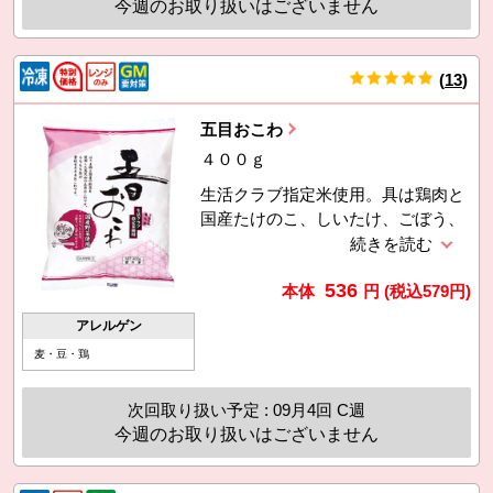
今週のお取り扱いはございません
(
13
)
件
五目おこわ
４００ｇ
生活クラブ指定米使用。具は鶏肉と
国産たけのこ、しいたけ、ごぼう、
いんげん、人参を使用。手軽にもち
もちのおこわが楽しめます。利用促
536
進のため8月3回価格に対し17円引
本体
円
(税込
579
円)
き。
アレルゲン
麦・豆・鶏
次回取り扱い予定 : 09月4回 C週
今週のお取り扱いはございません