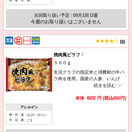
卵・麦・豆・鶏
次回取り扱い予定 : 09月1回 D週
今週のお取り扱いはございません
(
6
)
件
焼肉風ピラフ
５００ｇ
生活クラブの指定米と消費材の牛バ
ラ肉を使用。国産の人参、いんげ
ん、スクランブルエッグ入り。かつ
お節エキスとコチュジャンで味を調
602
えています。ボリュームたっぷり
本体
円
(税込
650
円)
で、育ち盛りの子どもたちにもぴっ
アレルゲン
たり。温めるだけで簡単です。利用
卵・乳・麦・(えび)・(かに)・
促進のため7月4回価格に対し22円引
牛・豆・豚・ごま
き。