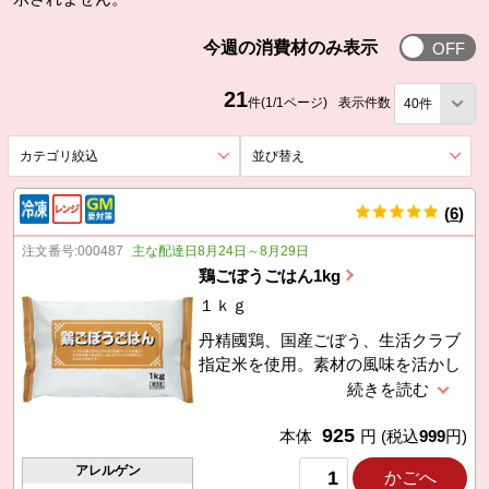
今週の消費
今週の消費材のみ表示
21
件(1/1ページ)
表示件数
カテゴリ絞込
を展開する。
並び替え
を展開する。
(
6
)
件
注文番号:
000487
主な配達日8月24日～8月29日
鶏ごぼうごはん1kg
１ｋｇ
丹精國鶏、国産ごぼう、生活クラブ
指定米を使用。素材の風味を活かし
た味つけ。通常サイズの500gの2倍
の量で、価格は約1割お得です。
925
本体
円
(税込
999
円)
アレルゲン
かごへ