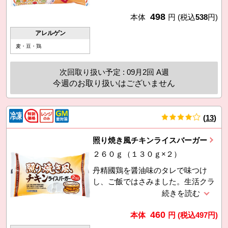
498
本体
円
(税込
538
円)
アレルゲン
麦・豆・鶏
次回取り扱い予定 : 09月2回 A週
今週のお取り扱いはございません
(
13
)
件
照り焼き風チキンライスバーガー
２６０ｇ（１３０ｇ×２）
丹精國鶏を醤油味のタレで味つけ
し、ご飯ではさみました。生活クラ
ブ指定米使用。電子レンジで加熱す
るだけ。利用促進のため8月1回価格
460
に対し16円引き。
本体
円
(税込
497
円)