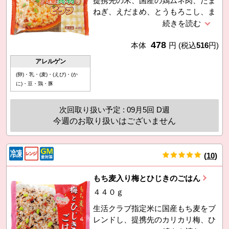
提携先の米、国産の鶏ムネ肉、たま
ねぎ、えだまめ、とうもろこし、ま
いたけ、にんじん、いんげんを使用
した優しい味わいの洋風ピラフ。電
478
子レンジで温めるだけで食べられま
本体
円
(税込
516
円)
す。
アレルゲン
(卵)・乳・(麦)・(えび)・(か
に)・豆・鶏・豚
次回取り扱い予定 : 09月5回 D週
今週のお取り扱いはございません
(
10
)
件
もち麦入り梅とひじきのごはん
４４０ｇ
生活クラブ指定米に国産もち麦をブ
レンドし、提携先のカリカリ梅、ひ