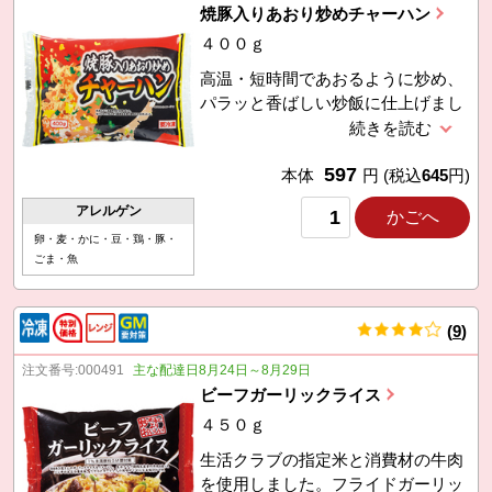
焼豚入りあおり炒めチャーハン
４００ｇ
高温・短時間であおるように炒め、
パラッと香ばしい炒飯に仕上げまし
た。提携先の豚肉を使用したチャー
シュー入り。焼豚や調味料などでき
597
る限り提携生産者のものを使用して
本体
円
(税込
645
円)
います。
アレルゲン
かごへ
卵・麦・かに・豆・鶏・豚・
ごま・魚
(
9
)
件
注文番号:
000491
主な配達日8月24日～8月29日
ビーフガーリックライス
４５０ｇ
生活クラブの指定米と消費材の牛肉
を使用しました。フライドガーリッ