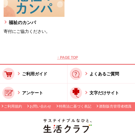
福祉のカンパ
寄付にご協力ください。
本文ここまで。
ここから共通フッターメニューです。
↑ PAGE TOP
ご利用ガイド
よくあるご質問
アンケート
文字だけサイト
ご利用規約
お問い合わせ
特商法に基づく表記
酒類販売管理者標識