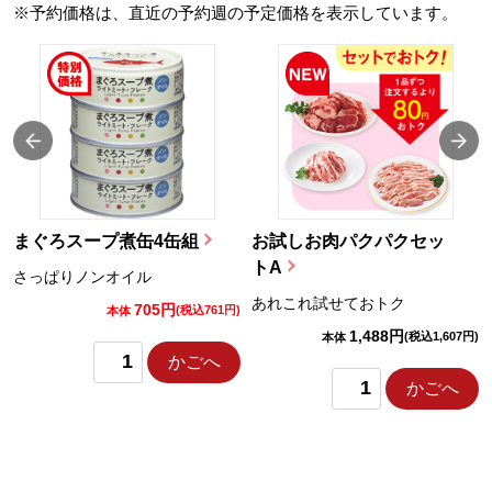
※予約価格は、直近の予約週の予定価格を表示しています。
まぐろスープ煮缶4缶組
お試しお肉パクパクセッ
トA
さっぱりノンオイル
あれこれ試せておトク
705円
)
(税込761円)
本体
1,488円
(税込1,607円)
本体
かごへ
かごへ