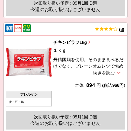
次回取り扱い予定 : 09月1回 D週
今週のお取り扱いはございません
(
8
)
件
チキンピラフ1kg
１ｋｇ
丹精國鶏を使用。そのまま食べるだ
けでなく、プレーンオムレツで包め
ばオムライスに、ホワイトルウとチ
ーズをのせて焼けばドリアにも。
894
本体
円
(税込
966
円)
アレルゲン
麦・豆・鶏
次回取り扱い予定 : 09月1回 D週
今週のお取り扱いはございません