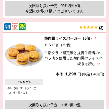
次回取り扱い予定 : 09月2回 A週
今週のお取り扱いはございません
(
2
)
件
焼肉風ライスバーガー（5個）
６５０ｇ（５個）
生活クラブ指定米と提携生産者の牛
バラ肉を使用した焼肉風のライスバ
ーガー。提携生産者の醤油をベース
に、にんにくや生姜で甘辛い味付け
1,298
に仕上げました。電子レンジで温め
本体
円
(税込
1,402
円)
るだけで食べられます。5個入りで
アレルゲン
お得です。
(卵)・(乳)・麦・(えび)・(か
に)・牛・豆・ごま
次回取り扱い予定 : 09月3回 B週