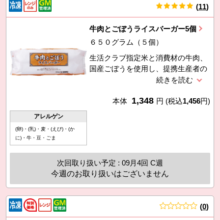
(
11
)
件
牛肉とごぼうライスバーガー5個
６５０グラム（５個）
生活クラブ指定米と消費材の牛肉、
国産ごぼうを使用し、提携生産者の
醤油をベースに味付けした和風のラ
イスバーガーです。電子レンジで温
1,348
めるだけで食べられます。
本体
円
(税込
1,456
円)
アレルゲン
(卵)・(乳)・麦・(えび)・(か
に)・牛・豆・ごま
次回取り扱い予定 : 09月4回 C週
今週のお取り扱いはございません
(
0
)
件