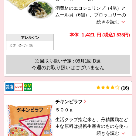
消費材のエコシュリンプ（4尾）と
ムール貝（6個）、ブロッコリーの
具材とサフランライスのセット。フ
ライパンで炒めるだけの手軽な一
1,421
品。好みで野菜を加えて。利用促進
本体
円
(税込
1,535
円)
アレルゲン
のため7月2回価格に対し100円引
えび・(かに)・鶏
き。
次回取り扱い予定 : 09月1回 D週
今週のお取り扱いはございません
(
16
)
件
チキンピラフ
５００ｇ
生活クラブ指定米と、丹精國鶏など
主な原料は提携生産者のものを使っ
ています。