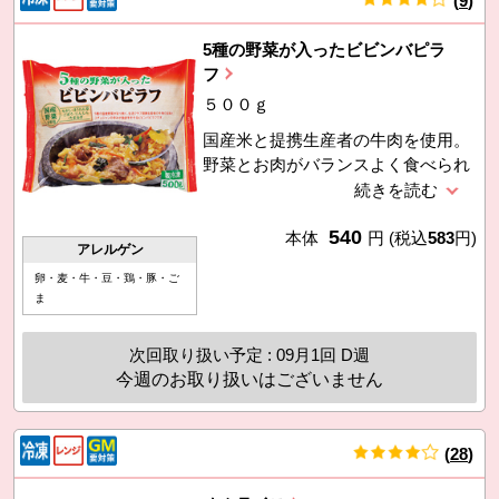
(
9
)
件
5種の野菜が入ったビビンバピラ
フ
５００ｇ
国産米と提携生産者の牛肉を使用。
野菜とお肉がバランスよく食べられ
ます。炒めるとよりごま油の香りが
引き立つので石焼ビビンバにも。
540
本体
円
(税込
583
円)
アレルゲン
卵・麦・牛・豆・鶏・豚・ご
ま
次回取り扱い予定 : 09月1回 D週
今週のお取り扱いはございません
(
28
)
件