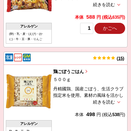
クの風味が食欲をそそります。利用
促進のため7月4回価格に対し18円引
588
き。
本体
円
(税込
635
円)
アレルゲン
かごへ
(卵)・乳・麦・(えび)・(か
に)・牛・豆・豚・りんご
(
15
)
件
鶏ごぼうごはん
５００ｇ
丹精國鶏、国産ごぼう、生活クラブ
指定米を使用。素材の風味を活かし
た味つけ。
498
本体
円
(税込
538
円)
アレルゲン