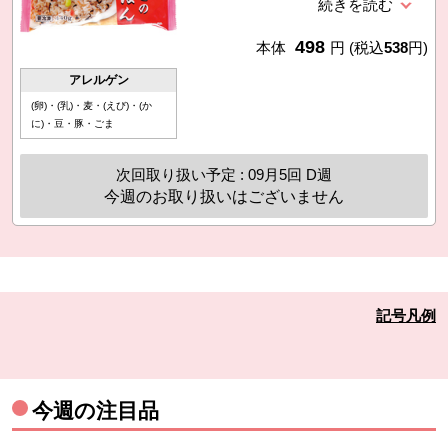
じき、えだまめを混ぜました。もち
麦のぷちぷちした食感が楽しめる彩
498
りきれいな混ぜごはんです。味付け
本体
円
(税込
538
円)
は提携先の醤油やみりん、なたね油
アレルゲン
を使用。凍ったままレンジで加熱す
(卵)・(乳)・麦・(えび)・(か
るか、フライパンで炒めるだけ。
に)・豆・豚・ごま
次回取り扱い予定 : 09月5回 D週
今週のお取り扱いはございません
記号凡例
今週の注目品