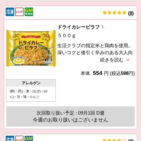
(
8
)
件
ドライカレーピラフ
５００ｇ
生活クラブの指定米と鶏肉を使用。
深いコクと後引く辛みのある大人向
けのスパイシーな味です。野菜も国
産。食べたい分だけパラパラっと出
554
して、フライパンで炒めるか、電子
本体
円
(税込
598
円)
レンジで。
アレルゲン
(卵)・(乳)・麦・(えび)・(か
に)・豆・鶏・りんご
次回取り扱い予定 : 09月1回 D週
今週のお取り扱いはございません