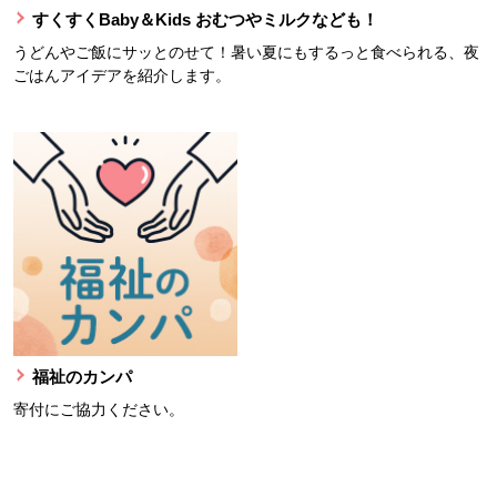
すくすくBaby＆Kids おむつやミルクなども！
うどんやご飯にサッとのせて！暑い夏にもするっと食べられる、夜
ごはんアイデアを紹介します。
福祉のカンパ
寄付にご協力ください。
本文ここまで。
ここから共通フッターメニューです。