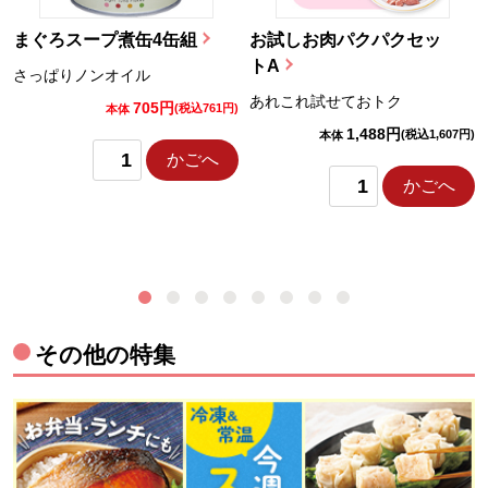
まぐろスープ煮缶4缶組
お試しお肉パクパクセッ
トA
さっぱりノンオイル
あれこれ試せておトク
705円
)
(税込761円)
本体
1,488円
(税込1,607円)
本体
かごへ
かごへ
その他の特集