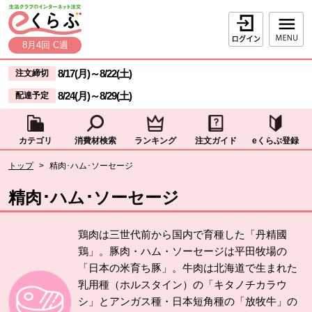
本文へジャンプする。
ページの先頭です。
ログイン
8月4回 C週
ここからサイト内共通メニューです。
サイト内共通メニューをスキップする
8/17(月)
～
8/22(土)
注文締切
8/24(月)
～
8/29(土)
配達予定
カテゴリ
消費材検索
ランキング
注文ガイド
eくらぶ登録
サイト内共通メニューここまで。
ここから現在位置です。
トップ
>
精肉･ハム･ソーセージ
現在位置ここまで
精肉･ハム･ソーセージ
鶏肉は三世代前から国内で育種した「丹精國
鶏」。豚肉・ハム・ソーセージは平田牧場の
「日本の米育ち豚」。牛肉は北海道で生まれた
乳用種（ホルスタイン）の「キタノチカラウ
シ」とアンガス種・日本短角種の「放牧牛」の