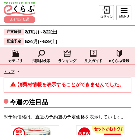
本文へジャンプする。
ページの先頭です。
ログイン
8月4回 C週
ここからサイト内共通メニューです。
サイト内共通メニューをスキップする
8/17(月)
～
8/22(土)
注文締切
8/24(月)
～
8/29(土)
配達予定
カテゴリ
消費材検索
ランキング
注文ガイド
eくらぶ登録
サイト内共通メニューここまで。
ここから現在位置です。
トップ
>
現在位置ここまで
消費材情報を表示することができませんでした。
今週の注目品
※予約価格は、直近の予約週の予定価格を表示しています。