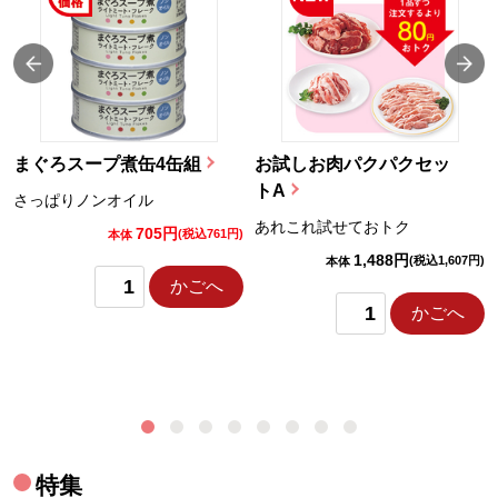
まぐろスープ煮缶4缶組
お試しお肉パクパクセッ
トA
さっぱりノンオイル
あれこれ試せておトク
705円
)
(税込761円)
本体
1,488円
(税込1,607円)
本体
かごへ
かごへ
特集