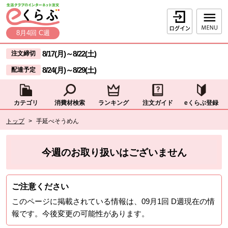
本文へジャンプする。
ページの先頭です。
ログイン
8月4回 C週
ここからサイト内共通メニューです。
サイト内共通メニューをスキップする
8/17(月)
～
8/22(土)
注文締切
8/24(月)
～
8/29(土)
配達予定
カテゴリ
消費材検索
ランキング
注文ガイド
eくらぶ登録
サイト内共通メニューここまで。
ここから現在位置です。
トップ
>
手延べそうめん
現在位置ここまで
今週のお取り扱いはございません
ご注意ください
このページに掲載されている情報は、
09月1回 D週
現在の情
報です。今後変更の可能性があります。