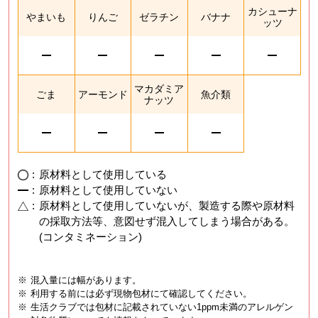
カシューナ
やまいも
りんご
ゼラチン
バナナ
ッツ
マカダミア
ごま
アーモンド
魚介類
ナッツ
:
原材料として使用している
:
原材料として使用していない
:
原材料として使用していないが、製造する際や原材料
の採取方法等、意図せず混入してしまう場合がある。
(コンタミネーション)
※
混入量には幅があります。
※
利用する前には必ず現物包材にて確認してください。
※
生活クラブでは包材に記載されていない1ppm未満のアレルゲン