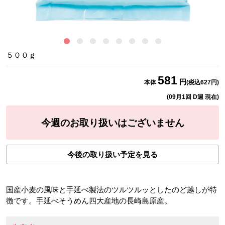
七
５００ｇ
581
円
本体
(税込
627
円)
(
09月1回 D週
現在)
今週のお取り扱いはございません
今後の取り扱い予定を見る
国産小麦の風味と手延べ製法のツルツルッとしたのど越しが特
徴です。手延べそうめん四大産地の長崎島原産。