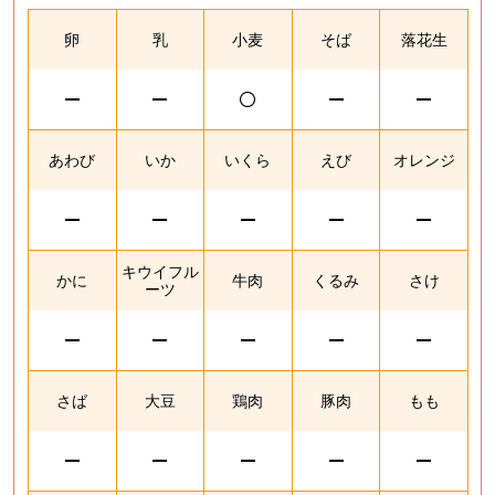
卵
乳
小麦
そば
落花生
あわび
いか
いくら
えび
オレンジ
キウイフル
かに
牛肉
くるみ
さけ
ーツ
さば
大豆
鶏肉
豚肉
もも