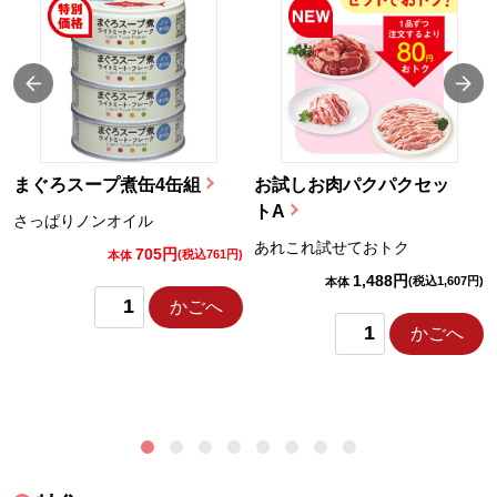
まぐろスープ煮缶4缶組
お試しお肉パクパクセッ
トA
さっぱりノンオイル
あれこれ試せておトク
705円
)
(税込761円)
本体
1,488円
(税込1,607円)
本体
かごへ
かごへ