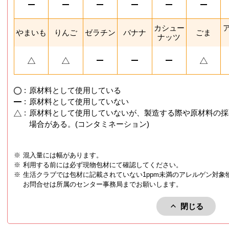
カシュー
やまいも
りんご
ゼラチン
バナナ
ごま
ナッツ
:
原材料として使用している
:
原材料として使用していない
:
原材料として使用していないが、製造する際や原材料の採
場合がある。(コンタミネーション)
※
混入量には幅があります。
※
利用する前には必ず現物包材にて確認してください。
※
生活クラブでは包材に記載されていない1ppm未満のアレルゲン対象
お問合せは所属のセンター事務局までお願いします。
閉じる
アレルゲン