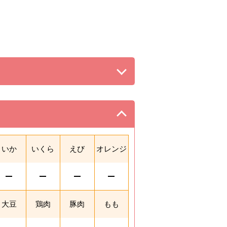
る。
。
いか
いくら
えび
オレンジ
大豆
鶏肉
豚肉
もも