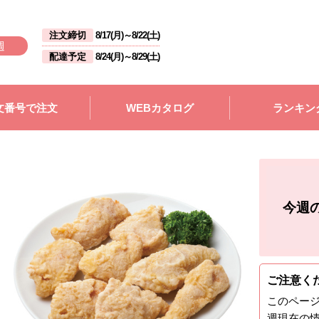
注文締切
8/17(月)
～
8/22(土)
週
配達予定
8/24(月)
～
8/29(土)
文番号で注文
WEBカタログ
ランキン
今週
ご注意く
このペー
週
現在の