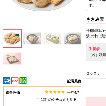
す。
ささみ天
丹精國鶏の
漬け汁に漬
生産者
この画像を大きく見る
この画像を大きく見る
この画像を大きく見る
この画像を大きく見
（株）秋
この画像を大きく見る
２００ｇ
記号凡例
総合評価
平均
4.7
12
件のクチコミを見る