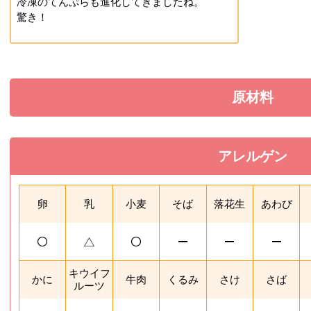
冷凍のてんぷらも進化してきましたね。
驚き！
原材料
を展開す
アレルゲン
を閉じる
卵
乳
小麦
そば
落花生
あわび
キウイフ
かに
牛肉
くるみ
さけ
さば
ルーツ