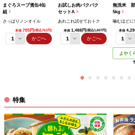
まぐろスープ煮缶4缶
お試しお肉パクパク
無洗米 
組
セットA
5kg
さっぱりノンオイル
あれこれ試せておトク
噛むほどに
705円
1,488円
4,2
(税込761円)
(税込1,607円)
本体
本体
本体
かごへ
かごへ
よやく
ウィンドウで開きます。
特集