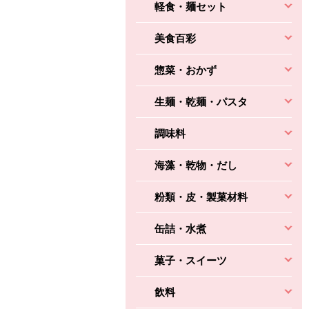
軽食・麺セット
美食百彩
惣菜・おかず
生麺・乾麺・パスタ
調味料
海藻・乾物・だし
粉類・皮・製菓材料
缶詰・水煮
菓子・スイーツ
飲料