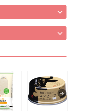
る。
る。