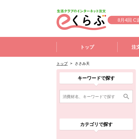
本文へジャンプする。
ページの先頭です。
8月4回 C
ここからサイト内共通メニューです。
サイト内共通メニューをスキップする
トップ
注
サイト内共通メニューここまで。
ここから現在位置です。
現在位置ここまで
トップ
>
ささみ天
ここから消費材検索メニューです。
消費材検索メニューここまで。
ここから本文です。
ここから組合員向けメニューです。
組合員向けメニューここまで。
ここから本文です。
キーワードで探す
カテゴリで探す