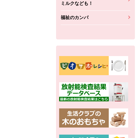
ミルクなども！
ちょこっと揚げ（香
ね天
バルサミコ
ばしエビ味...
さわやか
コク深くフルーティー
福祉のカンパ
えびの風味がぶわっ！
3円
2,160円
(税込370円)
(税込2,333円)
本体
330円
(税込356円)
本体
かごへ
かごへ
かごへ
別の