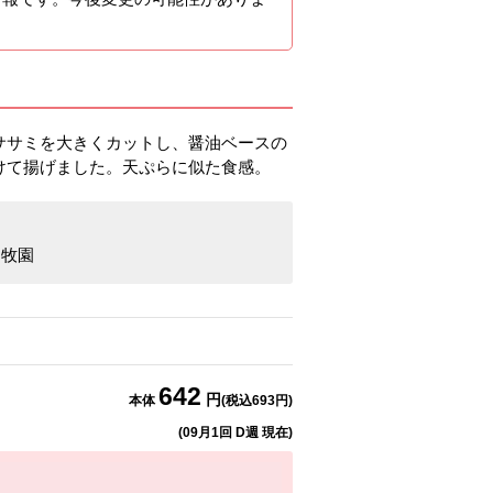
ササミを大きくカットし、醤油ベースの
けて揚げました。天ぷらに似た食感。
る
川牧園
642
円
本体
(税込
693
円)
(
09月1回 D週
現在)