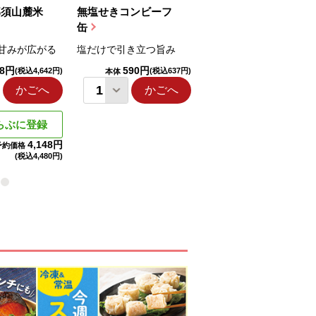
那須山麓米
無塩せきコンビーフ
ちゅるっと飲むゼリ
缶
ー（りんご...
甘みが広がる
塩だけで引き立つ旨み
国産りんご果汁を使用
98円
590円
1,114円
(税込4,642円)
(税込637円)
(税込1,203円
本体
本体
かごへ
かごへ
かごへ
らぶに登録
4,148円
予約価格
(税込
4,480円)