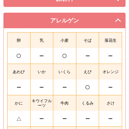
を展開する。
アレルゲン
を閉じる。
卵
乳
小麦
そば
落花生
あわび
いか
いくら
えび
オレンジ
キウイフル
かに
牛肉
くるみ
さけ
ーツ