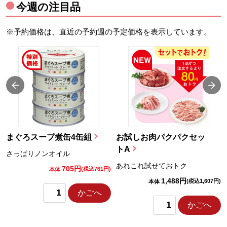
今週の注目品
※予約価格は、直近の予約週の予定価格を表示しています。
まぐろスープ煮缶4缶組
お試しお肉パクパクセッ
トA
さっぱりノンオイル
あれこれ試せておトク
705円
)
(税込761円)
本体
1,488円
(税込1,607円)
本体
かごへ
かごへ