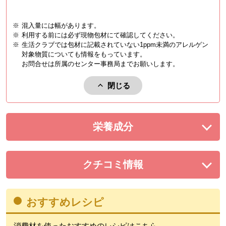
※
混入量には幅があります。
※
利用する前には必ず現物包材にて確認してください。
※
生活クラブでは包材に記載されていない1ppm未満のアレルゲン
対象物質についても情報をもっています。
お問合せは所属のセンター事務局までお願いします。
閉じる
アレルゲンを閉じる。
栄養成分
を展開する。
クチコミ情報
を展開する。
おすすめレシピ
消費材を使ったおすすめのレシピはこちら。