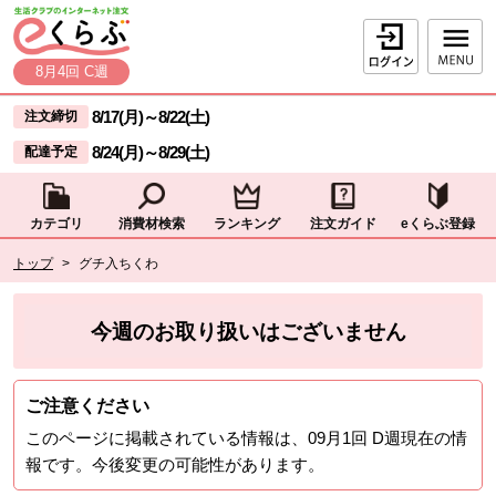
本文へジャンプする。
ページの先頭です。
ログイン
8月4回 C週
ここからサイト内共通メニューです。
サイト内共通メニューをスキップする
8/17(月)
～
8/22(土)
注文締切
8/24(月)
～
8/29(土)
配達予定
カテゴリ
消費材検索
ランキング
注文ガイド
eくらぶ登録
サイト内共通メニューここまで。
ここから現在位置です。
トップ
>
グチ入ちくわ
現在位置ここまで
今週のお取り扱いはございません
ご注意ください
このページに掲載されている情報は、
09月1回 D週
現在の情
報です。今後変更の可能性があります。