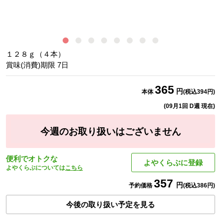
ち
１２８ｇ（４本）
賞味(消費)期限
7
日
365
円
本体
(税込
394
円)
(
09月1回 D週
現在)
今週のお取り扱いはございません
便利でオトクな
よやくらぶに登録
よやくらぶについては
こちら
357
円
予約価格
(税込
386
円)
今後の取り扱い予定を見る