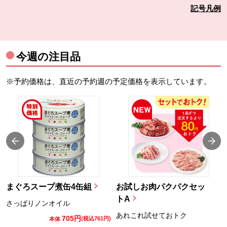
記号凡例
今週の注目品
※予約価格は、直近の予約週の予定価格を表示しています。
まぐろスープ煮缶4缶組
お試しお肉パクパクセッ
トA
さっぱりノンオイル
あれこれ試せておトク
705円
)
(税込761円)
本体