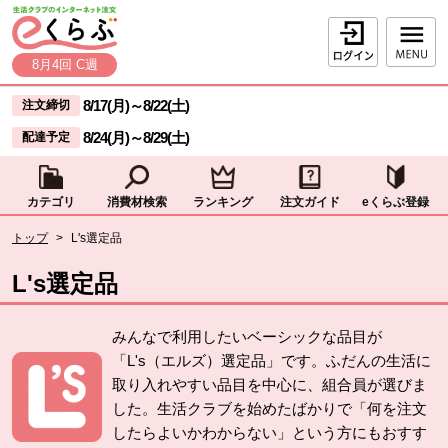
本文へジャンプする。
ページの先頭です。
ログイン
8月4回 C週
ここからサイト内共通メニューです。
サイト内共通メニューをスキップする
8/17(月)
～
8/22(土)
注文締切
8/24(月)
～
8/29(土)
配達予定
カテゴリ
消費材検索
ランキング
注文ガイド
eくらぶ登録
サイト内共通メニューここまで。
ここから現在位置です。
トップ
>
L's選定品
現在位置ここまで
L's選定品
みんなで利用したいベーシックな品目が
「L's（エルズ）選定品」です。ふだんの生活に
取り入れやすい品目を中心に、組合員が選びま
した。生活クラブを始めたばかりで「何を注文
したらよいかわからない」という方にもおすす