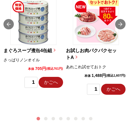
まぐろスープ煮缶4缶組
お試しお肉パクパクセッ
トA
さっぱりノンオイル
あれこれ試せておトク
705円
)
(税込761円)
本体
1,488円
(税込1,607円)
本体
かごへ
かごへ