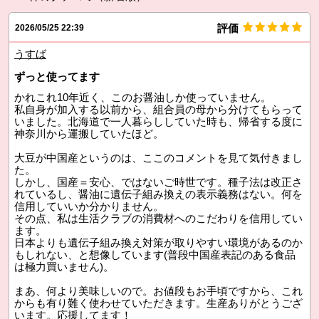
評価
2026/05/25 22:39
うすば
ずっと使ってます
かれこれ10年近く、このお醤油しか使っていません。
私自身が加入する以前から、組合員の母から分けてもらって
いました。北海道で一人暮らししていた時も、帰省する度に
神奈川から運搬していたほど。
大豆が中国産というのは、ここのコメントを見て気付きまし
た。
しかし、国産＝安心、ではないご時世です。種子法は改正さ
れているし、醤油に遺伝子組み換えの表示義務はない。何を
信用していいか分かりません。
その点、私は生活クラブの消費材へのこだわりを信用してい
ます。
日本よりも遺伝子組み換え対策が取りやすい環境があるのか
もしれない、と想像しています(普段中国産表記のある食品
は極力買いません)。
まあ、何より美味しいので。お値段もお手頃ですから、これ
からも有り難く使わせていただきます。生産ありがとうござ
います。応援してます！