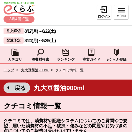
本文へジャンプする。
ページの先頭です。
ログイン
8月4回 C週
ここからサイト内共通メニューです。
サイト内共通メニューをスキップする
8/17(月)
～
8/22(土)
注文締切
8/24(月)
～
8/29(土)
配達予定
カテゴリ
消費材検索
ランキング
注文ガイド
eくらぶ登録
サイト内共通メニューここまで。
ここから現在位置です。
トップ
>
丸大豆醤油900ml
>
クチコミ情報一覧
現在位置ここまで
丸大豆醤油900ml
戻る
クチコミ情報一覧
クチコミでは、消費材や配送システムについてのご質問やご要
望、届いた消費材の不足・破損・傷みなどの問題やお気づきの
点についてのご報告は受け付けていません
。