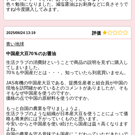
色々勉強になりました。減塩醤油はお刺身などに良さそうで
すね!今度購入してみます。
評価
2025/06/24 13:19
青い地球
中国産大豆70％のお醤油
生活クラブの消費財ということで商品の説明を見ずに購入し
てしまいました。
70％も中国産だとは・・・。知っていたら到底買いません。
JAS有機の中国産大豆である、提携生産者と組合員が中国の
現地を訪問確かめているとのコメントがありましたが、そも
そもなぜ中国産を使うのですか。
価格の点で中国の原材料を使うのですか。
もっと自国の農業を守りましょうよ。
生活クラブのような組織が日本産大豆を使うことによって価
格も将来的には下がっていくものと思います。
今安いからと中国産を使い続けたら国産は益々高くなります
よね。
自国の農業を守る意味でも国産にこだわっていただきたいで