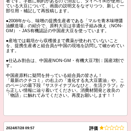
者です。字数に制約があるので消去し、タイヘイ㈱が使用し
ている大豆について、画面の説明文をなぞりつつ、新しく一
部引用・補記して再投稿します。
●2008年から、味噌の提携生産者である「マルモ青木味噌醤
油醸造場」の紹介で、原料大豆は非遺伝子組み換え（NON-
GM）・JAS有機認証の中国産大豆を使っています。
●産地では栽培から収穫後まで農薬が使われていないこと
を、提携生産者と組合員が中国の現地を訪問して確かめてい
ます。
●仕込み割合は、中国産NON-GM・有機大豆7割：国産3割で
す。
中国産原料に疑問を持っている組合員の皆さん！
「最新のクチコミ」の右上の「進化する丸大豆醤油」や、こ
のページの最下段『サステイナブルなひと、生活クラブ』か
ら正しい情報に辿り着いてください。消費材開発と改良の
「物語」に触れてみてください。再度お願いします！！
評価
2024/07/28 09:57