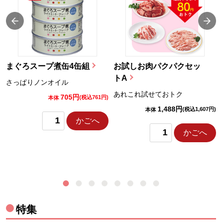
まぐろスープ煮缶4缶組
お試しお肉パクパクセッ
トA
さっぱりノンオイル
あれこれ試せておトク
705円
)
(税込761円)
本体
1,488円
(税込1,607円)
本体
かごへ
かごへ
特集