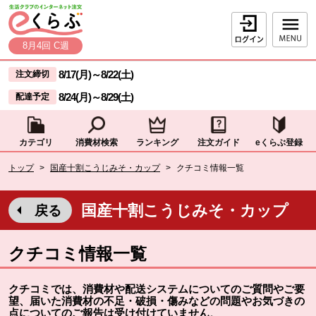
本文へジャンプする。
ページの先頭です。
ログイン
8月4回 C週
ここからサイト内共通メニューです。
サイト内共通メニューをスキップする
8/17(月)
～
8/22(土)
注文締切
8/24(月)
～
8/29(土)
配達予定
カテゴリ
消費材検索
ランキング
注文ガイド
eくらぶ登録
サイト内共通メニューここまで。
ここから現在位置です。
トップ
>
国産十割こうじみそ・カップ
>
クチコミ情報一覧
現在位置ここまで
国産十割こうじみそ・カップ
戻る
クチコミ情報一覧
クチコミでは、消費材や配送システムについてのご質問やご要
望、届いた消費材の不足・破損・傷みなどの問題やお気づきの
点についてのご報告は受け付けていません
。