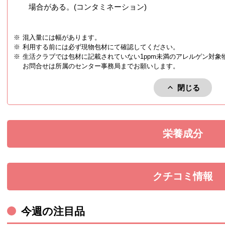
場合がある。(コンタミネーション)
※
混入量には幅があります。
※
利用する前には必ず現物包材にて確認してください。
※
生活クラブでは包材に記載されていない1ppm未満のアレルゲン対象
お問合せは所属のセンター事務局までお願いします。
閉じる
アレルゲン
栄養成分
を展開す
クチコミ情報
を展開す
今週の注目品