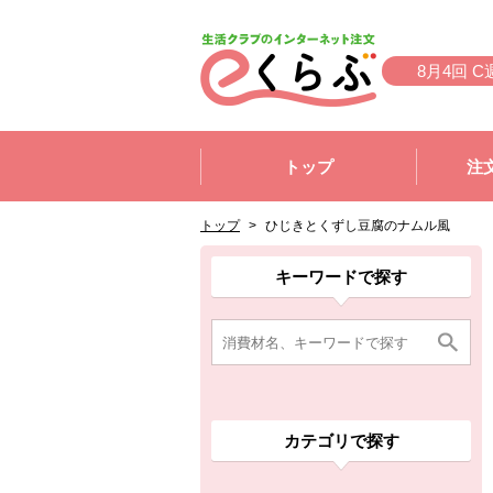
本文へジャンプする。
ページの先頭です。
8月4回 C
ここからサイト内共通メニューです。
サイト内共通メニューをスキップする
トップ
注
サイト内共通メニューここまで。
ここから現在位置です。
現在位置ここまで
トップ
>
ひじきとくずし豆腐のナムル風
ここから消費材検索メニューです。
消費材検索メニューここまで。
ここから本文です。
ここから組合員向けメニューです。
組合員向けメニューここまで。
ここから本文です。
キーワードで探す
カテゴリで探す