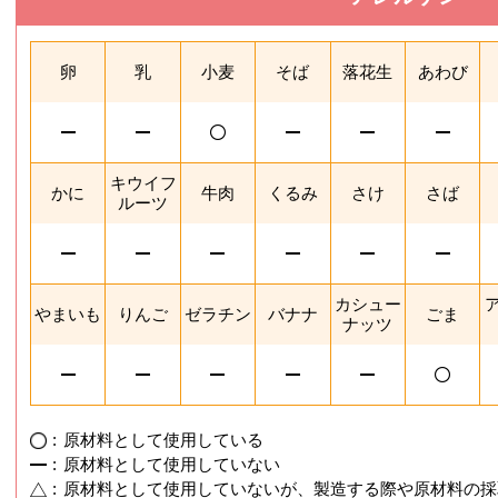
を閉じる
卵
乳
小麦
そば
落花生
あわび
キウイフ
かに
牛肉
くるみ
さけ
さば
ルーツ
カシュー
やまいも
りんご
ゼラチン
バナナ
ごま
ナッツ
:
原材料として使用している
:
原材料として使用していない
:
原材料として使用していないが、製造する際や原材料の採