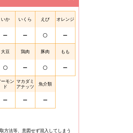
。
いか
いくら
えび
オレンジ
大豆
鶏肉
豚肉
もも
アーモン
マカダミ
魚介類
ド
アナッツ
取方法等、意図せず混入してしまう