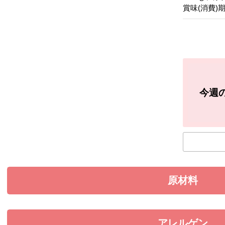
賞味(消費)
今週
原材料
を展開す
アレルゲン