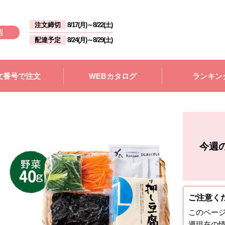
注文締切
8/17(月)
～
8/22(土)
週
配達予定
8/24(月)
～
8/29(土)
文番号で注文
WEBカタログ
ランキン
今週
ご注意く
このペー
週
現在の