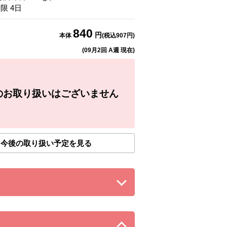
期限
4
日
840
円
本体
(税込
907
円)
(
09月2回 A週
現在)
のお取り扱いはございません
今後の取り扱い予定を見る
る。