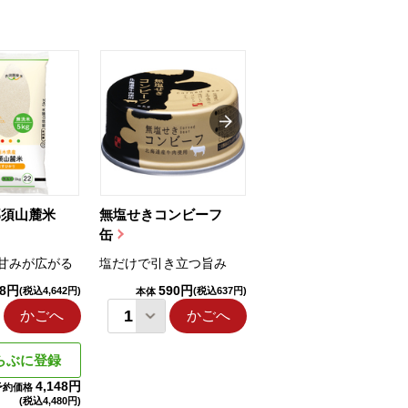
那須山麓米
無塩せきコンビーフ
ちゅるっと飲むゼリ
缶
ー（りんご...
甘みが広がる
塩だけで引き立つ旨み
国産りんご果汁を使用
98円
590円
1,114円
(税込4,642円)
(税込637円)
(税込1,203円
本体
本体
かごへ
かごへ
かごへ
らぶに登録
4,148円
予約価格
(税込
4,480円)