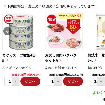
※予約価格は、直近の予約週の予定価格を表示しています。
まぐろスープ煮缶4缶
お試しお肉パクパク
無洗米 
組
セットA
5kg
さっぱりノンオイル
あれこれ試せておトク
噛むほどに
705円
1,488円
4,2
(税込761円)
(税込1,607円)
本体
本体
本体
かごへ
かごへ
よやく