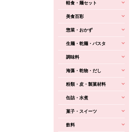
軽食・麺セット
美食百彩
惣菜・おかず
生麺・乾麺・パスタ
調味料
海藻・乾物・だし
粉類・皮・製菓材料
缶詰・水煮
菓子・スイーツ
飲料