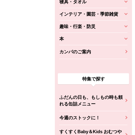
寝具・タオル
インテリア・園芸・季節雑貨
趣味・行楽・防災
本
カンパのご案内
ちょこっと揚げ（香
ね天
バルサミコ
ばしエビ味...
特集で探す
さわやか
コク深くフルーティー
えびの風味がぶわっ！
3円
2,160円
(税込370円)
(税込2,333円)
本体
330円
(税込356円)
本体
ふだんの日も、もしもの時も頼
かごへ
かごへ
れる缶詰メニュー
かごへ
今週のストックに！
すくすくBaby＆Kids おむつや