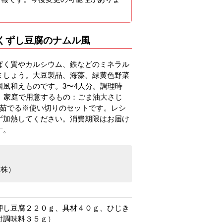
くずし豆腐のナムル風
ぱく質やカルシウム、鉄などのミネラル
ましょう。大豆製品、海藻、緑黄色野菜
国風和えものです。3〜4人分。調理時
分。家庭で用意するもの：ごま油大さじ
：茹でる※使い切りのセットです。レシ
ず加熱してください。消費期限はお届け
す。
（株）
押し豆腐２２０ｇ、具材４０ｇ、ひじき
付調味料３５ｇ）