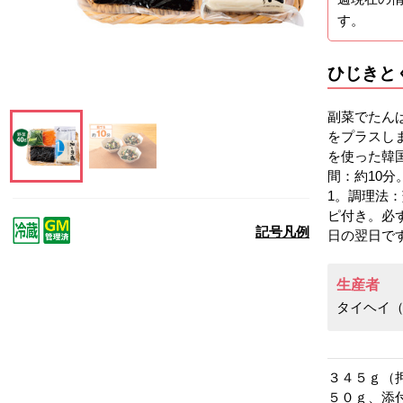
す。
ひじきと
副菜でたん
をプラスし
を使った韓
間：約10
この画像を大きく見る
この画像を大きく見る
1。調理法
ピ付き。必
記号凡例
日の翌日で
生産者
タイヘイ
３４５ｇ（
５０ｇ、添