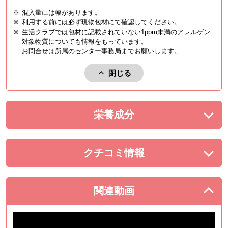
※
混入量には幅があります。
※
利用する前には必ず現物包材にて確認してください。
※
生活クラブでは包材に記載されていない1ppm未満のアレルゲン
対象物質についても情報をもっています。
お問合せは所属のセンター事務局までお願いします。
閉じる
アレルゲンを閉じる。
栄養成分
を展開する。
クチコミ情報
を展開する。
関連動画
を閉じる。