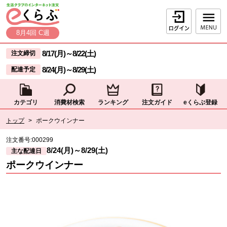
本文へジャンプする。
ページの先頭です。
ログイン
8月4回 C週
ここからサイト内共通メニューです。
サイト内共通メニューをスキップする
8/17(月)
～
8/22(土)
注文締切
8/24(月)
～
8/29(土)
配達予定
カテゴリ
消費材検索
ランキング
注文ガイド
eくらぶ登録
サイト内共通メニューここまで。
ここから現在位置です。
トップ
>
ポークウインナー
現在位置ここまで
注文番号:
000299
8/24(月)
～
8/29(土)
主な配達日
ポークウインナー