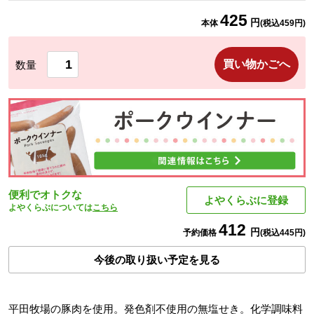
425
円
本体
(税込
459
円)
買い物かごへ
数量
便利でオトクな
よやくらぶに登録
よやくらぶについては
こちら
412
円
予約価格
(税込
445
円)
今後の取り扱い予定を見る
平田牧場の豚肉を使用。発色剤不使用の無塩せき。化学調味料