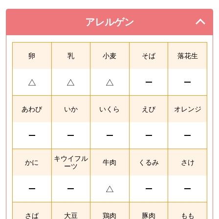
アレルゲン
を閉じる。
卵
乳
小麦
そば
落花生
あわび
いか
いくら
えび
オレンジ
キウイフル
かに
牛肉
くるみ
さけ
ーツ
さば
大豆
鶏肉
豚肉
もも