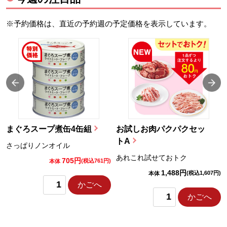
※予約価格は、直近の予約週の予定価格を表示しています。
まぐろスープ煮缶4缶組
お試しお肉パクパクセッ
トA
さっぱりノンオイル
あれこれ試せておトク
705円
)
(税込761円)
本体
1,488円
(税込1,607円)
本体
かごへ
かごへ