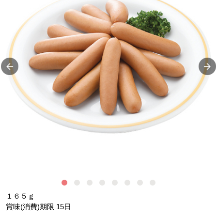
イ
１６５ｇ
賞味(消費)期限
15
日