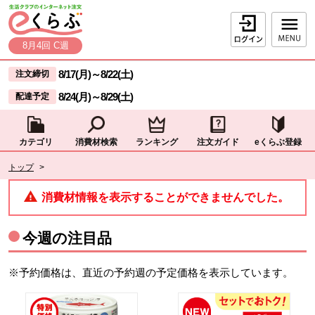
本文へジャンプする。
ページの先頭です。
ログイン
8月4回 C週
ここからサイト内共通メニューです。
サイト内共通メニューをスキップする
8/17(月)
～
8/22(土)
注文締切
8/24(月)
～
8/29(土)
配達予定
カテゴリ
消費材検索
ランキング
注文ガイド
eくらぶ登録
サイト内共通メニューここまで。
ここから現在位置です。
トップ
>
現在位置ここまで
消費材情報を表示することができませんでした。
今週の注目品
※予約価格は、直近の予約週の予定価格を表示しています。