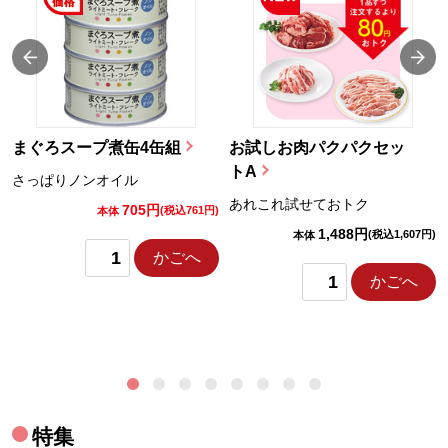
まぐろスープ煮缶4缶組
お試しお肉パクパクセッ
トA
さっぱりノンオイル
あれこれ試せておトク
705円
)
(税込761円)
本体
1,488円
(税込1,607円)
本体
かごへ
かごへ
特集