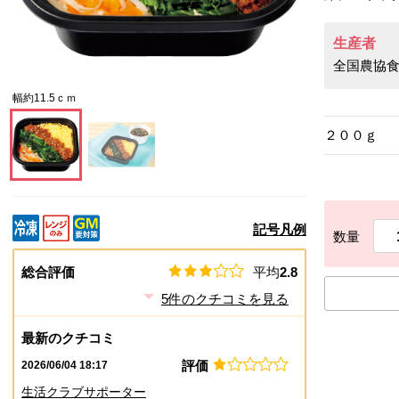
生産者
全国農協
幅約11.5ｃｍ
２００ｇ
この画像を大きく見る
この画像を大きく見る
記号凡例
数量
総合評価
平均
2.8
5
件のクチコミを見る
最新のクチコミ
評価
2026/06/04 18:17
生活クラブサポーター