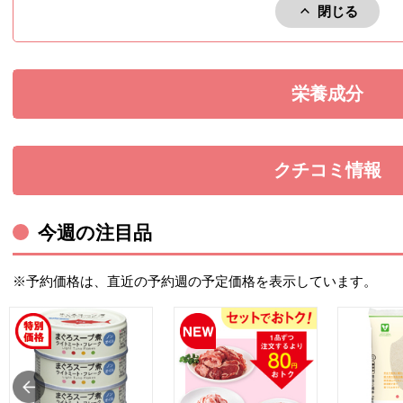
閉じる
アレルゲン
栄養成分
を展開す
クチコミ情報
を展開す
今週の注目品
※予約価格は、直近の予約週の予定価格を表示しています。