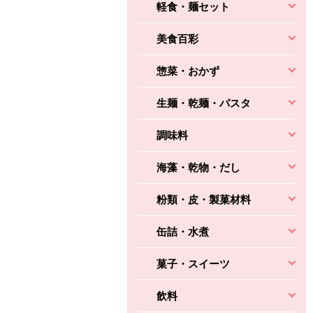
軽食・麺セット
美食百彩
惣菜・おかず
生麺・乾麺・パスタ
調味料
海藻・乾物・だし
粉類・皮・製菓材料
缶詰・水煮
菓子・スイーツ
飲料