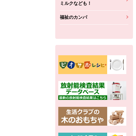
ミルクなども！
福祉のカンパ
ちょこっと揚げ（香
ね天
バルサミコ
ばしエビ味...
さわやか
コク深くフルーティー
えびの風味がぶわっ！
3円
2,160円
(税込370円)
(税込2,333円)
本体
330円
(税込356円)
本体
かごへ
かごへ
かごへ
別の