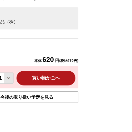
食品（株）
620
円
本体
(税込
670
円)
買い物かごへ
今後の取り扱い予定を見る