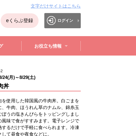
文字だけサイトはこちら
eくらぶ登録
ログイン
グ
お役立ち情報
42
8/24(月)
～
8/29(土)
肉丼
肉を使用した韓国風の牛肉丼。白ごまを
に、牛肉、ほうれん草のナムル、錦糸玉
ごぼうの塩きんぴらをトッピングしまし
の風味で食がすすみます。電子レンジで
熱するだけで手軽に食べられます。冷凍
クして昼食や夜食などに。