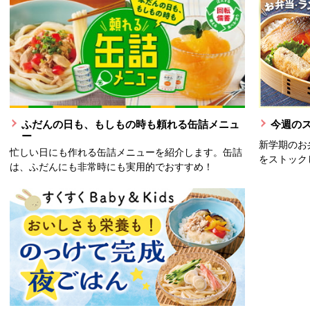
ふだんの日も、もしもの時も頼れる缶詰メニュ
今週の
ー
新学期のお
忙しい日にも作れる缶詰メニューを紹介します。缶詰
をストック
は、ふだんにも非常時にも実用的でおすすめ！