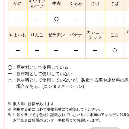
キウイフ
かに
牛肉
くるみ
さけ
さば
ルーツ
カシュー
やまいも
りんご
ゼラチン
バナナ
ごま
ナッツ
:
原材料として使用している
:
原材料として使用していない
:
原材料として使用していないが、製造する際や原材料の採
場合がある。(コンタミネーション)
※
混入量には幅があります。
※
利用する前には必ず現物包材にて確認してください。
※
生活クラブでは包材に記載されていない1ppm未満のアレルゲン対象
お問合せは所属のセンター事務局までお願いします。