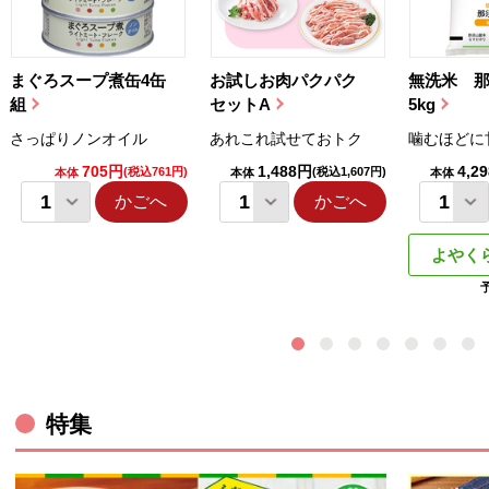
まぐろスープ煮缶4缶
お試しお肉パクパク
無洗米 
組
セットA
5kg
さっぱりノンオイル
あれこれ試せておトク
噛むほどに
705円
1,488円
4,2
(税込761円)
(税込1,607円)
本体
本体
本体
かごへ
かごへ
よやく
ウィンドウで開きます。
特集