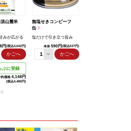
那須山麓米
無塩せきコンビーフ
ちゅるっと飲むゼリ
缶
ー（りんご...
甘みが広がる
塩だけで引き立つ旨み
国産りんご果汁を使用
98円
590円
1,114円
(税込4,642円)
(税込637円)
(税込1,203円
本体
本体
かごへ
かごへ
かごへ
らぶに登録
4,148円
予約価格
(税込
4,480円)