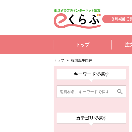
本文へジャンプする。
ページの先頭です。
8月4回 C
ここからサイト内共通メニューです。
サイト内共通メニューをスキップする
トップ
注
サイト内共通メニューここまで。
ここから現在位置です。
現在位置ここまで
トップ
>
韓国風牛肉丼
ここから消費材検索メニューです。
消費材検索メニューここまで。
ここから本文です。
ここから組合員向けメニューです。
組合員向けメニューここまで。
ここから本文です。
キーワードで探す
カテゴリで探す