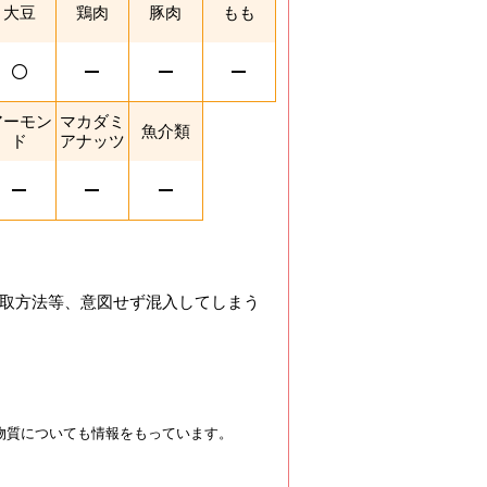
大豆
鶏肉
豚肉
もも
アーモン
マカダミ
魚介類
ド
アナッツ
取方法等、意図せず混入してしまう
物質についても情報をもっています。