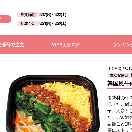
注文締切
8/17(月)
～
8/22(土)
週
配達予定
8/24(月)
～
8/29(土)
文番号で注文
WEBカタログ
ランキン
注文番号:
2541
主な配達日
韓国風牛
消費材の牛
混ぜたご飯
子、人参と
た。ごま油
容器ごと加
庫にストッ