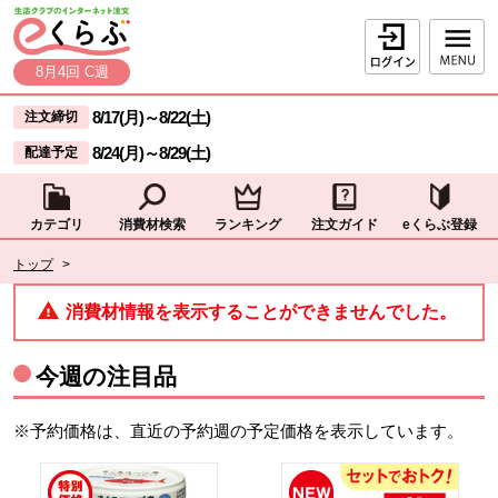
本文へジャンプする。
ページの先頭です。
ログイン
8月4回 C週
ここからサイト内共通メニューです。
サイト内共通メニューをスキップする
8/17(月)
～
8/22(土)
注文締切
8/24(月)
～
8/29(土)
配達予定
カテゴリ
消費材検索
ランキング
注文ガイド
eくらぶ登録
サイト内共通メニューここまで。
ここから現在位置です。
トップ
>
現在位置ここまで
消費材情報を表示することができませんでした。
今週の注目品
※予約価格は、直近の予約週の予定価格を表示しています。