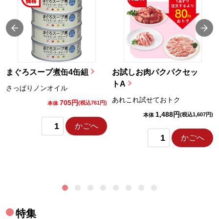
まぐろスープ煮缶4缶組
お試しお肉パクパクセッ
トA
さっぱりノンオイル
あれこれ試せておトク
705円
)
(税込761円)
本体
1,488円
(税込1,607円)
本体
かごへ
かごへ
特集