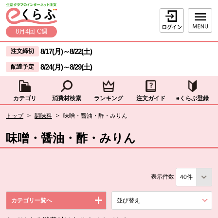
本文へジャンプする。
ページの先頭です。
ログイン
8月4回 C週
ここからサイト内共通メニューです。
サイト内共通メニューをスキップする
8/17(月)
～
8/22(土)
注文締切
8/24(月)
～
8/29(土)
配達予定
カテゴリ
消費材検索
ランキング
注文ガイド
eくらぶ登録
サイト内共通メニューここまで。
ここから現在位置です。
トップ
>
調味料
>
味噌・醤油・酢・みりん
現在位置ここまで
味噌・醤油・酢・みりん
表示件数
カテゴリ一覧へ
並び替え
を展開する。