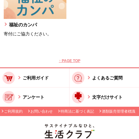
福祉のカンパ
寄付にご協力ください。
本文ここまで。
ここから共通フッターメニューです。
↑ PAGE TOP
ご利用ガイド
よくあるご質問
アンケート
文字だけサイト
ご利用規約
お問い合わせ
特商法に基づく表記
酒類販売管理者標識