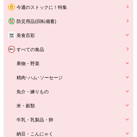
今週のストックに！特集
防災用品(回転備蓄)
美食百彩
すべての食品
果物・野菜
精肉･ハム･ソーセージ
魚介・練りもの
米・穀類
牛乳・乳製品・卵
納豆・こんにゃく