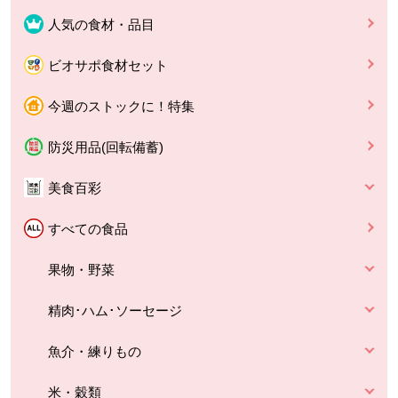
人気の食材・品目
ビオサポ食材セット
今週のストックに！特集
防災用品(回転備蓄)
美食百彩
すべての食品
果物・野菜
精肉･ハム･ソーセージ
魚介・練りもの
米・穀類