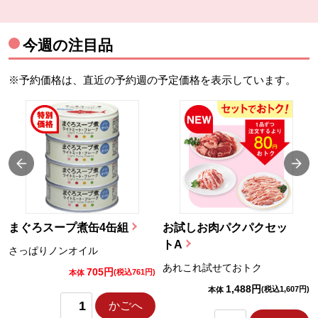
今週の注目品
※予約価格は、直近の予約週の予定価格を表示しています。
まぐろスープ煮缶4缶組
お試しお肉パクパクセッ
トA
さっぱりノンオイル
あれこれ試せておトク
705円
)
(税込761円)
本体
1,488円
(税込1,607円)
本体
かごへ