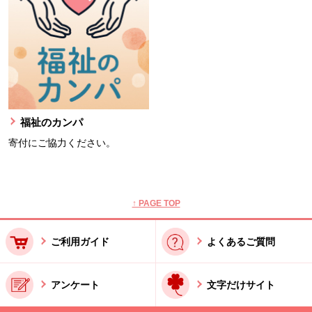
福祉のカンパ
寄付にご協力ください。
本文ここまで。
ここから共通フッターメニューです。
↑ PAGE TOP
ご利用ガイド
よくあるご質問
アンケート
文字だけサイト