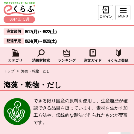
本文へジャンプする。
ページの先頭です。
ログイン
8月4回 C週
ここからサイト内共通メニューです。
サイト内共通メニューをスキップする
8/17(月)
～
8/22(土)
注文締切
8/24(月)
～
8/29(土)
配達予定
カテゴリ
消費材検索
ランキング
注文ガイド
eくらぶ登録
サイト内共通メニューここまで。
ここから現在位置です。
トップ
>
海藻・乾物・だし
現在位置ここまで
海藻・乾物・だし
できる限り国産の原料を使用し、生産履歴が確
認できる品目を扱っています。素材を生かす加
工方法や、伝統的な製法で作られたものが豊富
です。