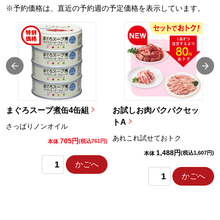
※予約価格は、直近の予約週の予定価格を表示しています。
まぐろスープ煮缶4缶組
お試しお肉パクパクセッ
トA
さっぱりノンオイル
あれこれ試せておトク
705円
)
(税込761円)
本体
1,488円
(税込1,607円)
本体
かごへ
かごへ