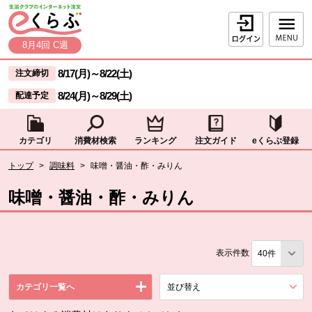
本文へジャンプする。
ページの先頭です。
ログイン
8月4回 C週
ここからサイト内共通メニューです。
サイト内共通メニューをスキップする
8/17(月)
～
8/22(土)
注文締切
8/24(月)
～
8/29(土)
配達予定
カテゴリ
消費材検索
ランキング
注文ガイド
eくらぶ登録
サイト内共通メニューここまで。
ここから現在位置です。
トップ
>
調味料
>
味噌・醤油・酢・みりん
現在位置ここまで
味噌・醤油・酢・みりん
表示件数
カテゴリ一覧へ
並び替え
を展開する。