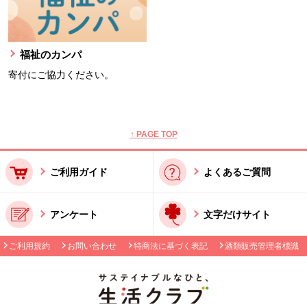
福祉のカンパ
寄付にご協力ください。
本文ここまで。
ここから共通フッターメニューです。
↑ PAGE TOP
ご利用ガイド
よくあるご質問
アンケート
文字だけサイト
ご利用規約
お問い合わせ
特商法に基づく表記
酒類販売管理者標識