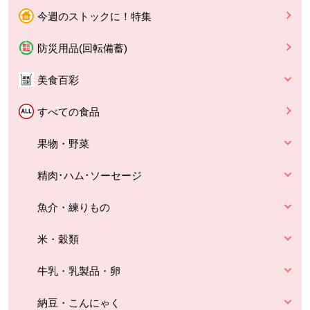
今週のストックに！特集
防災用品(回転備蓄)
美食百彩
すべての食品
果物・野菜
精肉･ハム･ソーセージ
魚介・練りもの
米・穀類
牛乳・乳製品・卵
納豆・こんにゃく