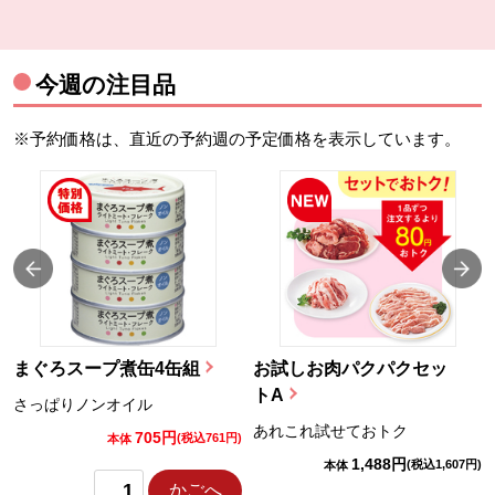
今週の注目品
※予約価格は、直近の予約週の予定価格を表示しています。
まぐろスープ煮缶4缶組
お試しお肉パクパクセッ
トA
さっぱりノンオイル
あれこれ試せておトク
705円
)
(税込761円)
本体
1,488円
(税込1,607円)
本体
かごへ