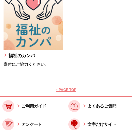
福祉のカンパ
寄付にご協力ください。
本文ここまで。
ここから共通フッターメニューです。
↑ PAGE TOP
ご利用ガイド
よくあるご質問
アンケート
文字だけサイト