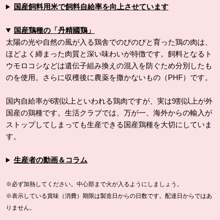
国産飼料用米で飼料自給率を向上させています
国産鶏種の「丹精國鶏」
太陽の光や自然の風が入る鶏舎でのびのびと育った鶏の肉は、
ほどよく締まった肉質と深い味わいが特徴です。飼料となるト
ウモロコシなどは遺伝子組み換えの混入を防ぐため分別したも
のを使用。さらに収穫後に農薬を撒かないもの（PHF）です。
国内自給率が6割以上といわれる鶏肉ですが、実は9割以上が外
国産の鶏種です。生活クラブでは、万が一、海外からの輸入が
ストップしてしまっても生産できる国産鶏種を大切にしていま
す。
生産者の動画＆コラム
※必ず加熱してください。中心部まで火が入るようにしましょう。
※表示している賞味（消費）期限は製造日からの日数です。配達日からではあ
りません。