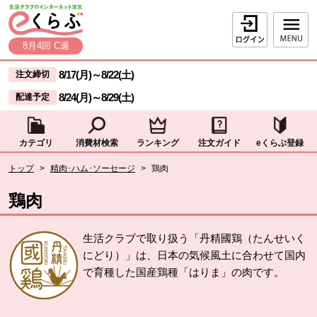
本文へジャンプする。
ページの先頭です。
ログイン
8月4回 C週
ここからサイト内共通メニューです。
サイト内共通メニューをスキップする
8/17(月)
～
8/22(土)
注文締切
8/24(月)
～
8/29(土)
配達予定
カテゴリ
消費材検索
ランキング
注文ガイド
eくらぶ登録
サイト内共通メニューここまで。
ここから現在位置です。
トップ
>
精肉･ハム･ソーセージ
>
鶏肉
現在位置ここまで
鶏肉
生活クラブで取り扱う「丹精國鶏（たんせいく
にどり）」は、日本の気候風土に合わせて国内
で育種した国産鶏種「はりま」の肉です。