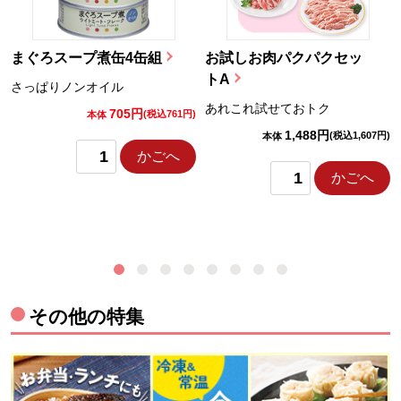
まぐろスープ煮缶4缶組
お試しお肉パクパクセッ
トA
さっぱりノンオイル
あれこれ試せておトク
705円
)
(税込761円)
本体
1,488円
(税込1,607円)
本体
かごへ
かごへ
その他の特集