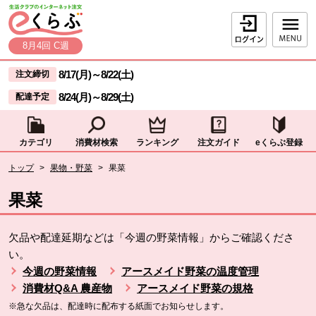
本文へジャンプする。
ページの先頭です。
ログイン
8月4回 C週
ここからサイト内共通メニューです。
サイト内共通メニューをスキップする
8/17(月)
～
8/22(土)
注文締切
8/24(月)
～
8/29(土)
配達予定
カテゴリ
消費材検索
ランキング
注文ガイド
eくらぶ登録
サイト内共通メニューここまで。
ここから現在位置です。
トップ
>
果物・野菜
>
果菜
現在位置ここまで
果菜
欠品や配達延期などは「今週の野菜情報」からご確認くださ
い。
今週の野菜情報
アースメイド野菜の温度管理
消費材Q&A 農産物
アースメイド野菜の規格
※急な欠品は、配達時に配布する紙面でお知らせします。