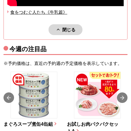
食をつむぐ人たち《牛乳篇》
閉じる
関連動画を閉じる。
今週の注目品
※予約価格は、直近の予約週の予定価格を表示しています。
まぐろスープ煮缶4缶組
お試しお肉パクパクセッ