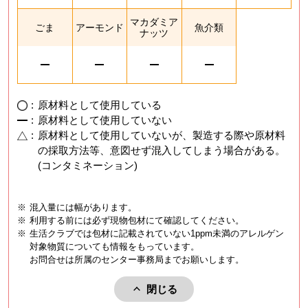
マカダミア
ごま
アーモンド
魚介類
ナッツ
:
原材料として使用している
:
原材料として使用していない
:
原材料として使用していないが、製造する際や原材料
の採取方法等、意図せず混入してしまう場合がある。
(コンタミネーション)
※
混入量には幅があります。
※
利用する前には必ず現物包材にて確認してください。
※
生活クラブでは包材に記載されていない1ppm未満のアレルゲン
対象物質についても情報をもっています。
お問合せは所属のセンター事務局までお願いします。
閉じる
アレルゲンを閉じる。