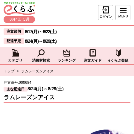
本文へジャンプする。
ページの先頭です。
ログイン
8月4回 C週
ここからサイト内共通メニューです。
サイト内共通メニューをスキップする
8/17(月)
～
8/22(土)
注文締切
8/24(月)
～
8/29(土)
配達予定
カテゴリ
消費材検索
ランキング
注文ガイド
eくらぶ登録
サイト内共通メニューここまで。
ここから現在位置です。
トップ
>
ラムレーズンアイス
現在位置ここまで
注文番号:
000684
8/24(月)
～
8/29(土)
主な配達日
ラムレーズンアイス