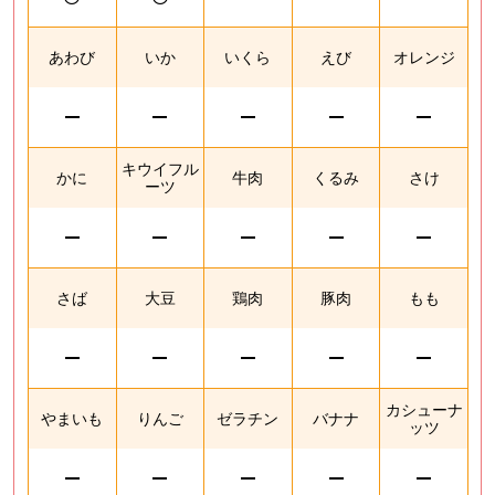
あわび
いか
いくら
えび
オレンジ
キウイフル
かに
牛肉
くるみ
さけ
ーツ
さば
大豆
鶏肉
豚肉
もも
カシューナ
やまいも
りんご
ゼラチン
バナナ
ッツ