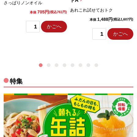
トA
さっぱりノンオイル
あれこれ試せておトク
705円
)
(税込761円)
本体
1,488円
(税込1,607円)
本体
かごへ
かごへ
特集