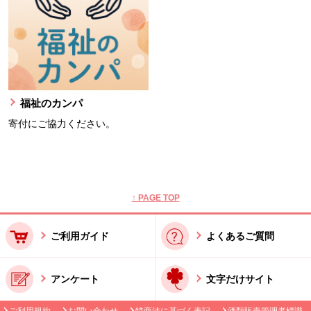
福祉のカンパ
寄付にご協力ください。
本文ここまで。
ここから共通フッターメニューです。
↑ PAGE TOP
ご利用ガイド
よくあるご質問
アンケート
文字だけサイト
ご利用規約
お問い合わせ
特商法に基づく表記
酒類販売管理者標識