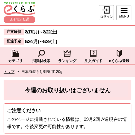
本文へジャンプする。
ページの先頭です。
ログイン
8月4回 C週
ここからサイト内共通メニューです。
サイト内共通メニューをスキップする
8/17(月)
～
8/22(土)
注文締切
8/24(月)
～
8/29(土)
配達予定
カテゴリ
消費材検索
ランキング
注文ガイド
eくらぶ登録
サイト内共通メニューここまで。
ここから現在位置です。
トップ
>
日本海産ぶり刺身用120g
現在位置ここまで
今週のお取り扱いはございません
ご注意ください
このページに掲載されている情報は、
09月2回 A週
現在の情
報です。今後変更の可能性があります。