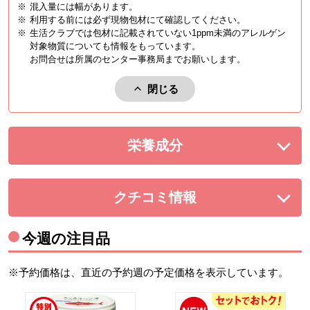
※
混入量には幅があります。
※
利用する前には必ず現物包材にて確認してください。
※
生活クラブでは包材に記載されていない1ppm未満のアレルゲン
対象物質についても情報をもっています。
お問合せは所属のセンター事務局までお願いします。
閉じる
アレルゲンを閉じる。
栄養成分
を展開する。
クチコミ情報
を展開する。
今週の注目品
※予約価格は、直近の予約週の予定価格を表示しています。