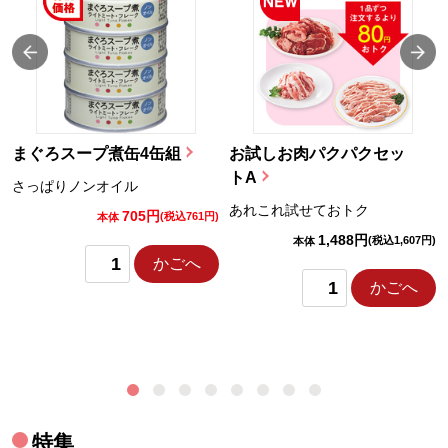
まぐろスープ煮缶4缶組
お試しお肉パクパクセッ
トA
さっぱりノンオイル
あれこれ試せておトク
705円
)
(税込761円)
本体
1,488円
(税込1,607円)
本体
かごへ
かごへ
特集