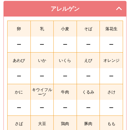
アレルゲン
を閉じる。
卵
乳
小麦
そば
落花生
あわび
いか
いくら
えび
オレンジ
キウイフル
かに
牛肉
くるみ
さけ
ーツ
さば
大豆
鶏肉
豚肉
もも