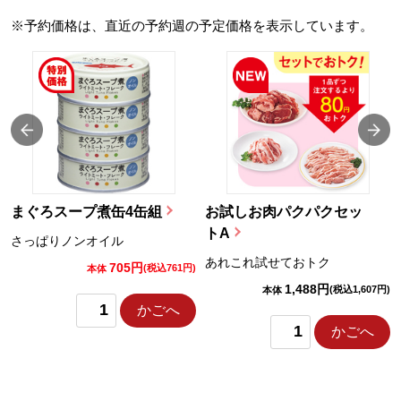
※予約価格は、直近の予約週の予定価格を表示しています。
まぐろスープ煮缶4缶組
お試しお肉パクパクセッ
トA
さっぱりノンオイル
あれこれ試せておトク
705円
)
(税込761円)
本体
1,488円
(税込1,607円)
本体
かごへ
かごへ