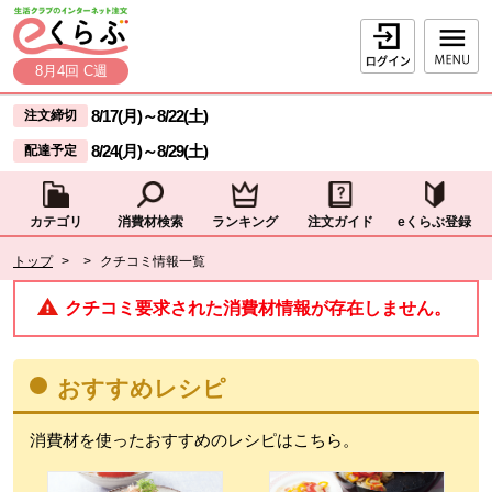
本文へジャンプする。
ページの先頭です。
ログイン
8月4回 C週
ここからサイト内共通メニューです。
サイト内共通メニューをスキップする
8/17(月)
～
8/22(土)
注文締切
8/24(月)
～
8/29(土)
配達予定
カテゴリ
消費材検索
ランキング
注文ガイド
eくらぶ登録
サイト内共通メニューここまで。
ここから現在位置です。
トップ
>
>
クチコミ情報一覧
現在位置ここまで
クチコミ要求された消費材情報が存在しません。
おすすめレシピ
消費材を使ったおすすめのレシピはこちら。