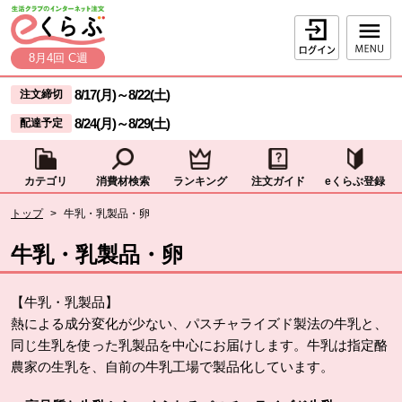
本文へジャンプする。
ページの先頭です。
ログイン
8月4回 C週
ここからサイト内共通メニューです。
サイト内共通メニューをスキップする
8/17(月)
～
8/22(土)
注文締切
8/24(月)
～
8/29(土)
配達予定
カテゴリ
消費材検索
ランキング
注文ガイド
eくらぶ登録
サイト内共通メニューここまで。
ここから現在位置です。
トップ
>
牛乳・乳製品・卵
現在位置ここまで
牛乳・乳製品・卵
【牛乳・乳製品】
熱による成分変化が少ない、パスチャライズド製法の牛乳と、
同じ生乳を使った乳製品を中心にお届けします。牛乳は指定酪
農家の生乳を、自前の牛乳工場で製品化しています。