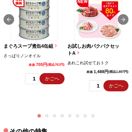
まぐろスープ煮缶4缶組
お試しお肉パクパクセッ
トA
さっぱりノンオイル
あれこれ試せておトク
705円
)
(税込761円)
本体
1,488円
(税込1,607円)
本体
かごへ
かごへ
その他の特集