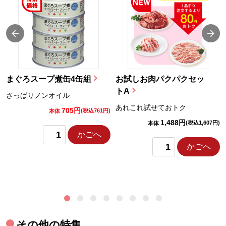
まぐろスープ煮缶4缶組
お試しお肉パクパクセッ
トA
さっぱりノンオイル
あれこれ試せておトク
705円
)
(税込761円)
本体
1,488円
(税込1,607円)
本体
かごへ
かごへ
その他の特集