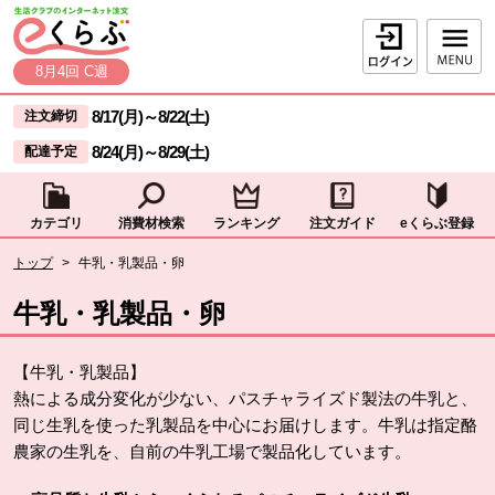
本文へジャンプする。
ページの先頭です。
ログイン
8月4回 C週
ここからサイト内共通メニューです。
サイト内共通メニューをスキップする
8/17(月)
～
8/22(土)
注文締切
8/24(月)
～
8/29(土)
配達予定
カテゴリ
消費材検索
ランキング
注文ガイド
eくらぶ登録
サイト内共通メニューここまで。
ここから現在位置です。
トップ
>
牛乳・乳製品・卵
現在位置ここまで
牛乳・乳製品・卵
【牛乳・乳製品】
熱による成分変化が少ない、パスチャライズド製法の牛乳と、
同じ生乳を使った乳製品を中心にお届けします。牛乳は指定酪
農家の生乳を、自前の牛乳工場で製品化しています。