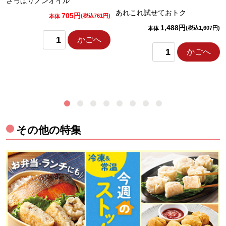
さっぱりノンオイル
あれこれ試せておトク
705円
)
(税込761円)
本体
1,488円
(税込1,607円)
本体
かごへ
かごへ
その他の特集