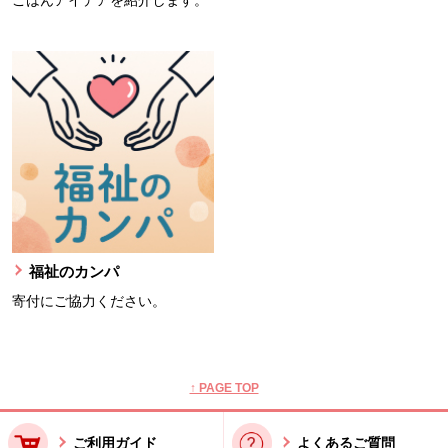
ごはんアイデアを紹介します。
福祉のカンパ
寄付にご協力ください。
本文ここまで。
ここから共通フッターメニューです。
↑ PAGE TOP
ご利用ガイド
よくあるご質問