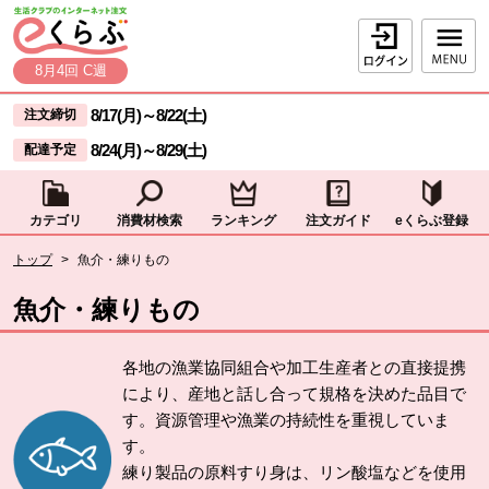
本文へジャンプする。
ページの先頭です。
ログイン
8月4回 C週
ここからサイト内共通メニューです。
サイト内共通メニューをスキップする
8/17(月)
～
8/22(土)
注文締切
8/24(月)
～
8/29(土)
配達予定
カテゴリ
消費材検索
ランキング
注文ガイド
eくらぶ登録
サイト内共通メニューここまで。
ここから現在位置です。
トップ
>
魚介・練りもの
現在位置ここまで
魚介・練りもの
各地の漁業協同組合や加工生産者との直接提携
により、産地と話し合って規格を決めた品目で
す。資源管理や漁業の持続性を重視していま
す。
練り製品の原料すり身は、リン酸塩などを使用