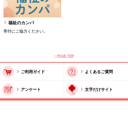
福祉のカンパ
寄付にご協力ください。
本文ここまで。
ここから共通フッターメニューです。
↑ PAGE TOP
ご利用ガイド
よくあるご質問
アンケート
文字だけサイト
ご利用規約
お問い合わせ
特商法に基づく表記
酒類販売管理者標識