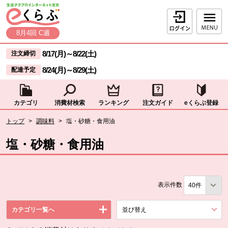
本文へジャンプする。
ページの先頭です。
ログイン
8月4回 C週
ここからサイト内共通メニューです。
サイト内共通メニューをスキップする
8/17(月)
～
8/22(土)
注文締切
8/24(月)
～
8/29(土)
配達予定
カテゴリ
消費材検索
ランキング
注文ガイド
eくらぶ登録
サイト内共通メニューここまで。
ここから現在位置です。
トップ
>
調味料
>
塩・砂糖・食用油
現在位置ここまで
塩・砂糖・食用油
表示件数
カテゴリ一覧へ
並び替え
を展開する。