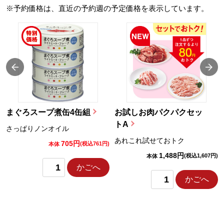
※予約価格は、直近の予約週の予定価格を表示しています。
まぐろスープ煮缶4缶組
お試しお肉パクパクセッ
トA
さっぱりノンオイル
あれこれ試せておトク
705円
)
(税込761円)
本体
1,488円
(税込1,607円)
本体
かごへ
かごへ