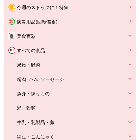
今週のストックに！特集
防災用品(回転備蓄)
美食百彩
すべての食品
果物・野菜
精肉･ハム･ソーセージ
魚介・練りもの
米・穀類
牛乳・乳製品・卵
納豆・こんにゃく