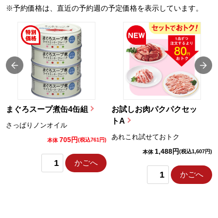
※予約価格は、直近の予約週の予定価格を表示しています。
まぐろスープ煮缶4缶組
お試しお肉パクパクセッ
トA
さっぱりノンオイル
あれこれ試せておトク
705円
)
(税込761円)
本体
1,488円
(税込1,607円)
本体
かごへ
かごへ