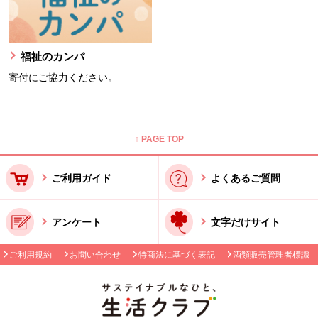
福祉のカンパ
寄付にご協力ください。
本文ここまで。
ここから共通フッターメニューです。
↑ PAGE TOP
ご利用ガイド
よくあるご質問
アンケート
文字だけサイト
ご利用規約
お問い合わせ
特商法に基づく表記
酒類販売管理者標識