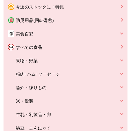
今週のストックに！特集
防災用品(回転備蓄)
美食百彩
すべての食品
果物・野菜
精肉･ハム･ソーセージ
魚介・練りもの
米・穀類
牛乳・乳製品・卵
納豆・こんにゃく