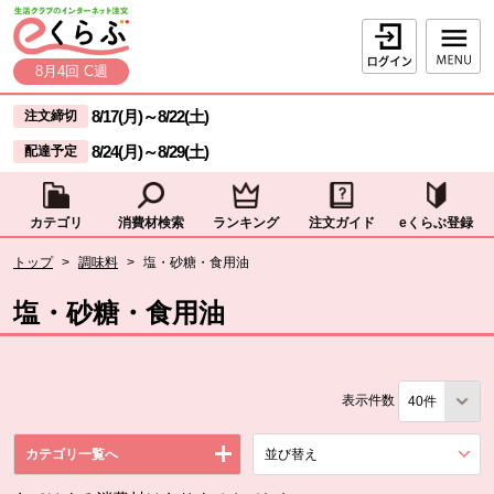
本文へジャンプする。
ページの先頭です。
ログイン
8月4回 C週
ここからサイト内共通メニューです。
サイト内共通メニューをスキップする
8/17(月)
～
8/22(土)
注文締切
8/24(月)
～
8/29(土)
配達予定
カテゴリ
消費材検索
ランキング
注文ガイド
eくらぶ登録
サイト内共通メニューここまで。
ここから現在位置です。
トップ
>
調味料
>
塩・砂糖・食用油
現在位置ここまで
塩・砂糖・食用油
表示件数
カテゴリ一覧へ
並び替え
を展開する。