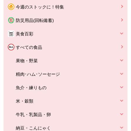
今週のストックに！特集
防災用品(回転備蓄)
美食百彩
すべての食品
果物・野菜
精肉･ハム･ソーセージ
魚介・練りもの
米・穀類
牛乳・乳製品・卵
納豆・こんにゃく