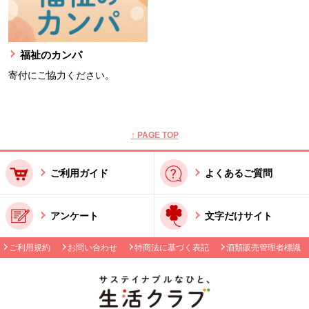
福祉のカンパ
寄付にご協力ください。
本文ここまで。
ここから共通フッターメニューです。
↑ PAGE TOP
ご利用ガイド
よくあるご質問
アンケート
文字だけサイト
ご利用規約
お問い合わせ
特商法に基づく表記
酒類販売管理者標識