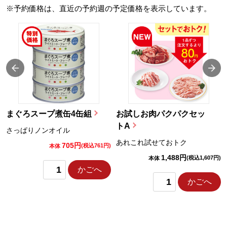
※予約価格は、直近の予約週の予定価格を表示しています。
まぐろスープ煮缶4缶組
お試しお肉パクパクセッ
トA
さっぱりノンオイル
あれこれ試せておトク
705円
)
(税込761円)
本体
1,488円
(税込1,607円)
本体
かごへ
かごへ