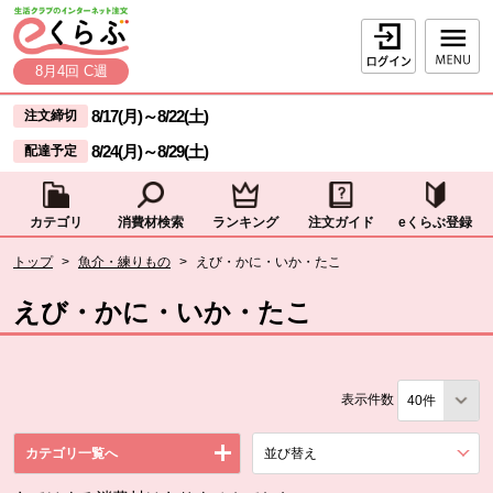
本文へジャンプする。
ページの先頭です。
ログイン
8月4回 C週
ここからサイト内共通メニューです。
サイト内共通メニューをスキップする
8/17(月)
～
8/22(土)
注文締切
8/24(月)
～
8/29(土)
配達予定
カテゴリ
消費材検索
ランキング
注文ガイド
eくらぶ登録
サイト内共通メニューここまで。
ここから現在位置です。
トップ
>
魚介・練りもの
>
えび・かに・いか・たこ
現在位置ここまで
えび・かに・いか・たこ
表示件数
カテゴリ一覧へ
並び替え
を展開する。