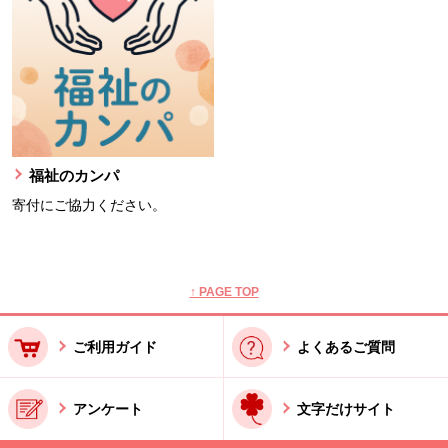
福祉のカンパ
寄付にご協力ください。
本文ここまで。
ここから共通フッターメニューです。
↑ PAGE TOP
ご利用ガイド
よくあるご質問
アンケート
文字だけサイト