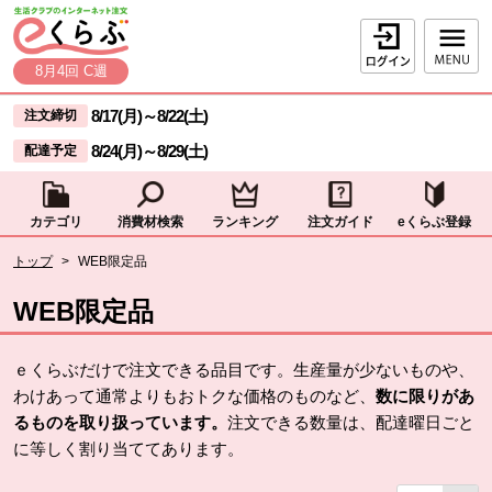
本文へジャンプする。
ページの先頭です。
ログイン
8月4回 C週
ここからサイト内共通メニューです。
サイト内共通メニューをスキップする
8/17(月)
～
8/22(土)
注文締切
8/24(月)
～
8/29(土)
配達予定
カテゴリ
消費材検索
ランキング
注文ガイド
eくらぶ登録
サイト内共通メニューここまで。
ここから現在位置です。
トップ
>
WEB限定品
現在位置ここまで
WEB限定品
ｅくらぶだけで注文できる品目です。生産量が少ないものや、
わけあって通常よりもおトクな価格のものなど、
数に限りがあ
るものを取り扱っています。
注文できる数量は、配達曜日ごと
に等しく割り当ててあります。