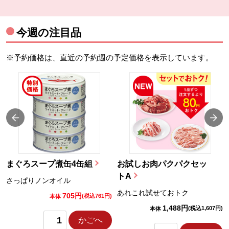
今週の注目品
※予約価格は、直近の予約週の予定価格を表示しています。
まぐろスープ煮缶4缶組
お試しお肉パクパクセッ
トA
さっぱりノンオイル
あれこれ試せておトク
705円
)
(税込761円)
本体
1,488円
(税込1,607円)
本体
かごへ