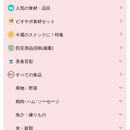
人気の食材・品目
ビオサポ食材セット
今週のストックに！特集
防災用品(回転備蓄)
美食百彩
すべての食品
果物・野菜
精肉･ハム･ソーセージ
魚介・練りもの
米・穀類