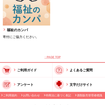
福祉のカンパ
寄付にご協力ください。
本文ここまで。
ここから共通フッターメニューです。
↑ PAGE TOP
ご利用ガイド
よくあるご質問
アンケート
文字だけサイト
ご利用規約
お問い合わせ
特商法に基づく表記
酒類販売管理者標識