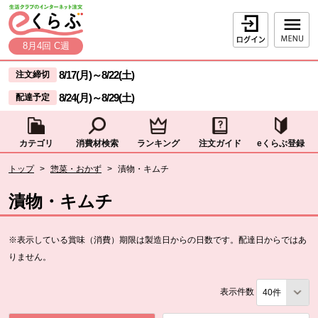
本文へジャンプする。
ページの先頭です。
ログイン
8月4回 C週
ここからサイト内共通メニューです。
サイト内共通メニューをスキップする
8/17(月)
～
8/22(土)
注文締切
8/24(月)
～
8/29(土)
配達予定
カテゴリ
消費材検索
ランキング
注文ガイド
eくらぶ登録
サイト内共通メニューここまで。
ここから現在位置です。
トップ
>
惣菜・おかず
>
漬物・キムチ
現在位置ここまで
漬物・キムチ
※表示している賞味（消費）期限は製造日からの日数です。配達日からではあ
りません。
表示件数