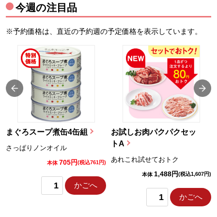
今週の注目品
※予約価格は、直近の予約週の予定価格を表示しています。
まぐろスープ煮缶4缶組
お試しお肉パクパクセッ
トA
さっぱりノンオイル
あれこれ試せておトク
705円
)
(税込761円)
本体
1,488円
(税込1,607円)
本体
かごへ
かごへ