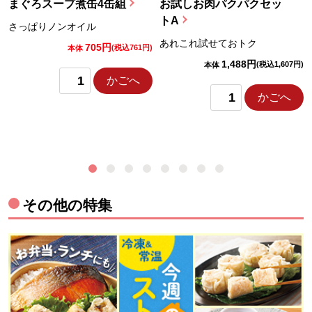
まぐろスープ煮缶4缶組
お試しお肉パクパクセッ
トA
さっぱりノンオイル
あれこれ試せておトク
705円
)
(税込761円)
本体
1,488円
(税込1,607円)
本体
かごへ
かごへ
その他の特集