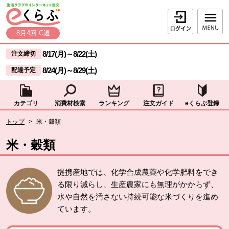
本文へジャンプする。
ページの先頭です。
ログイン
8月4回 C週
ここからサイト内共通メニューです。
サイト内共通メニューをスキップする
8/17(月)
～
8/22(土)
注文締切
8/24(月)
～
8/29(土)
配達予定
カテゴリ
消費材検索
ランキング
注文ガイド
eくらぶ登録
サイト内共通メニューここまで。
ここから現在位置です。
トップ
>
米・穀類
現在位置ここまで
米・穀類
提携産地では、化学合成農薬や化学肥料をでき
る限り減らし、生産農家にも無理がかからず、
水や自然を汚さない持続可能な米づくりを進め
ています。