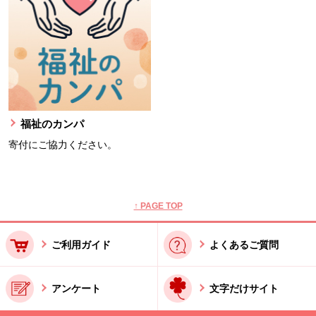
福祉のカンパ
寄付にご協力ください。
本文ここまで。
ここから共通フッターメニューです。
↑ PAGE TOP
ご利用ガイド
よくあるご質問
アンケート
文字だけサイト