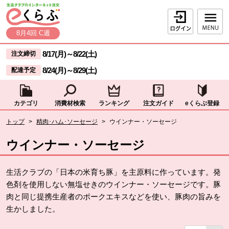
本文へジャンプする。
ページの先頭です。
ログイン
8月4回 C週
ここからサイト内共通メニューです。
サイト内共通メニューをスキップする
8/17(月)
～
8/22(土)
注文締切
8/24(月)
～
8/29(土)
配達予定
カテゴリ
消費材検索
ランキング
注文ガイド
eくらぶ登録
サイト内共通メニューここまで。
ここから現在位置です。
トップ
>
精肉･ハム･ソーセージ
>
ウインナー・ソーセージ
現在位置ここまで
ウインナー・ソーセージ
生活クラブの「日本の米育ち豚」を主原料に作っています。発
色剤を使用しない無塩せきのウインナー・ソーセージです。豚
肉と同じ提携生産者のポークエキスなどを使い、豚肉の旨みを
生かしました。