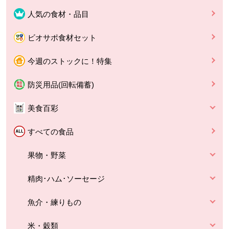
人気の食材・品目
ビオサポ食材セット
今週のストックに！特集
防災用品(回転備蓄)
美食百彩
すべての食品
果物・野菜
精肉･ハム･ソーセージ
魚介・練りもの
米・穀類