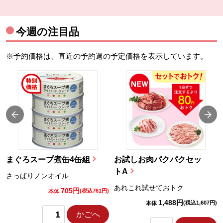
今週の注目品
※予約価格は、直近の予約週の予定価格を表示しています。
まぐろスープ煮缶4缶組
お試しお肉パクパクセッ
トA
さっぱりノンオイル
あれこれ試せておトク
705円
)
(税込761円)
本体
1,488円
(税込1,607円)
本体
かごへ