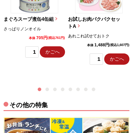
まぐろスープ煮缶4缶組
お試しお肉パクパクセッ
トA
さっぱりノンオイル
あれこれ試せておトク
705円
)
(税込761円)
本体
1,488円
(税込1,607円)
本体
かごへ
かごへ
その他の特集