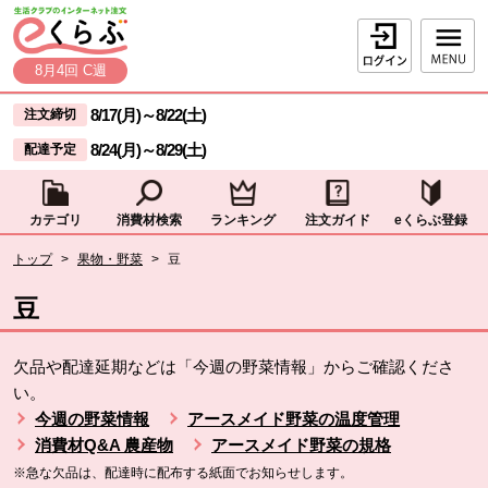
本文へジャンプする。
ページの先頭です。
ログイン
8月4回 C週
ここからサイト内共通メニューです。
サイト内共通メニューをスキップする
8/17(月)
～
8/22(土)
注文締切
8/24(月)
～
8/29(土)
配達予定
カテゴリ
消費材検索
ランキング
注文ガイド
eくらぶ登録
サイト内共通メニューここまで。
ここから現在位置です。
トップ
>
果物・野菜
>
豆
現在位置ここまで
豆
欠品や配達延期などは「今週の野菜情報」からご確認くださ
い。
今週の野菜情報
アースメイド野菜の温度管理
消費材Q&A 農産物
アースメイド野菜の規格
※急な欠品は、配達時に配布する紙面でお知らせします。