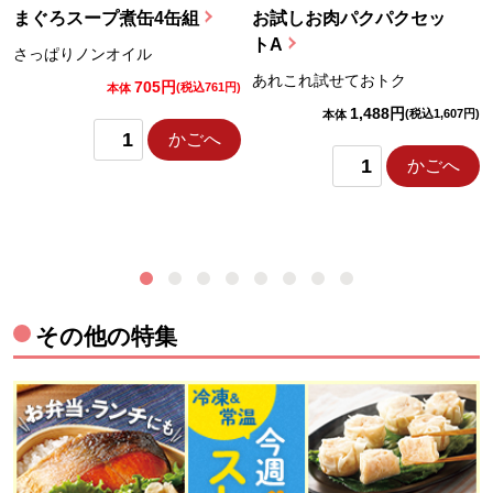
まぐろスープ煮缶4缶組
お試しお肉パクパクセッ
トA
さっぱりノンオイル
あれこれ試せておトク
705円
)
(税込761円)
本体
1,488円
(税込1,607円)
本体
かごへ
かごへ
その他の特集