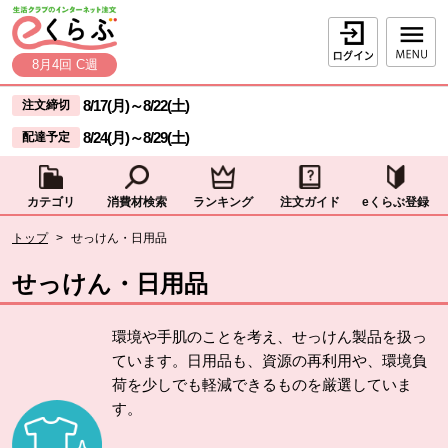
本文へジャンプする。
ページの先頭です。
ログイン
8月4回 C週
ここからサイト内共通メニューです。
サイト内共通メニューをスキップする
8/17(月)
～
8/22(土)
注文締切
8/24(月)
～
8/29(土)
配達予定
カテゴリ
消費材検索
ランキング
注文ガイド
eくらぶ登録
サイト内共通メニューここまで。
ここから現在位置です。
トップ
>
せっけん・日用品
現在位置ここまで
せっけん・日用品
環境や手肌のことを考え、せっけん製品を扱っ
ています。日用品も、資源の再利用や、環境負
荷を少しでも軽減できるものを厳選していま
す。