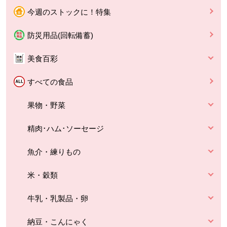
今週のストックに！特集
防災用品(回転備蓄)
美食百彩
すべての食品
果物・野菜
精肉･ハム･ソーセージ
魚介・練りもの
米・穀類
牛乳・乳製品・卵
納豆・こんにゃく