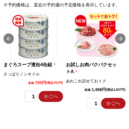
※予約価格は、直近の予約週の予定価格を表示しています。
まぐろスープ煮缶4缶組
お試しお肉パクパクセッ
トA
さっぱりノンオイル
あれこれ試せておトク
705円
)
(税込761円)
本体
1,488円
(税込1,607円)
本体
かごへ
かごへ