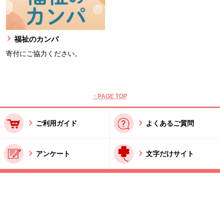
福祉のカンパ
寄付にご協力ください。
本文ここまで。
ここから共通フッターメニューです。
↑ PAGE TOP
ご利用ガイド
よくあるご質問
アンケート
文字だけサイト
ご利用規約
お問い合わせ
特商法に基づく表記
酒類販売管理者標識