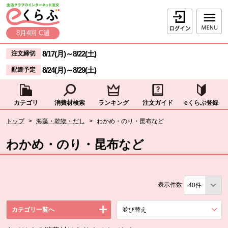
本文へジャンプする。
ページの先頭です。
ログイン
8月4回 C週
ここからサイト内共通メニューです。
サイト内共通メニューをスキップする
8/17(月)
～
8/22(土)
注文締切
8/24(月)
～
8/29(土)
配達予定
カテゴリ
消費材検索
ランキング
注文ガイド
eくらぶ登録
サイト内共通メニューここまで。
ここから現在位置です。
トップ
>
海藻・乾物・だし
>
わかめ・のり・昆布など
現在位置ここまで
わかめ・のり・昆布など
表示件数
カテゴリ一覧へ
並び替え
を展開する。