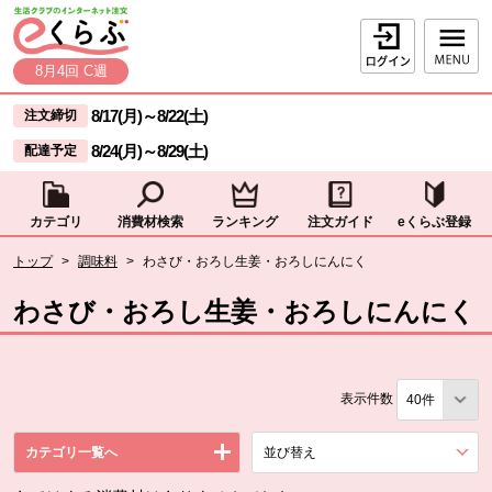
本文へジャンプする。
ページの先頭です。
ログイン
8月4回 C週
ここからサイト内共通メニューです。
サイト内共通メニューをスキップする
8/17(月)
～
8/22(土)
注文締切
8/24(月)
～
8/29(土)
配達予定
カテゴリ
消費材検索
ランキング
注文ガイド
eくらぶ登録
サイト内共通メニューここまで。
ここから現在位置です。
トップ
>
調味料
>
わさび・おろし生姜・おろしにんにく
現在位置ここまで
わさび・おろし生姜・おろしにんにく
表示件数
カテゴリ一覧へ
並び替え
を展開する。