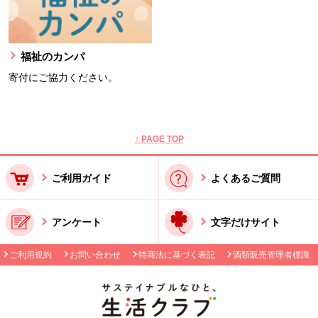
福祉のカンパ
寄付にご協力ください。
本文ここまで。
ここから共通フッターメニューです。
↑ PAGE TOP
ご利用ガイド
よくあるご質問
アンケート
文字だけサイト
ご利用規約
お問い合わせ
特商法に基づく表記
酒類販売管理者標識