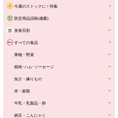
今週のストックに！特集
防災用品(回転備蓄)
美食百彩
すべての食品
果物・野菜
精肉･ハム･ソーセージ
魚介・練りもの
米・穀類
牛乳・乳製品・卵
納豆・こんにゃく