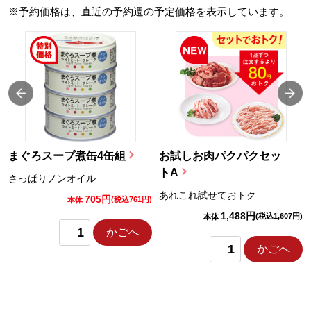
※予約価格は、直近の予約週の予定価格を表示しています。
まぐろスープ煮缶4缶組
お試しお肉パクパクセッ
トA
さっぱりノンオイル
あれこれ試せておトク
705円
)
(税込761円)
本体
1,488円
(税込1,607円)
本体
かごへ
かごへ