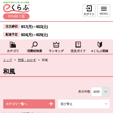
本文へジャンプする。
ページの先頭です。
ログイン
8月4回 C週
ここからサイト内共通メニューです。
サイト内共通メニューをスキップする
8/17(月)
～
8/22(土)
注文締切
8/24(月)
～
8/29(土)
配達予定
カテゴリ
消費材検索
ランキング
注文ガイド
eくらぶ登録
サイト内共通メニューここまで。
ここから現在位置です。
トップ
>
惣菜・おかず
>
和風
現在位置ここまで
和風
表示件数
カテゴリ一覧へ
並び替え
を展開する。