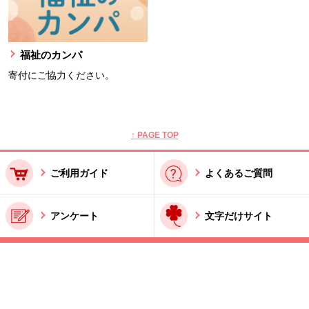
福祉のカンパ
寄付にご協力ください。
本文ここまで。
ここから共通フッターメニューです。
↑ PAGE TOP
ご利用ガイド
よくあるご質問
アンケート
文字だけサイト
ご利用規約
お問い合わせ
特商法に基づく表記
酒類販売管理者標識