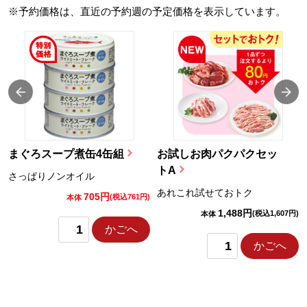
※予約価格は、直近の予約週の予定価格を表示しています。
まぐろスープ煮缶4缶組
お試しお肉パクパクセッ
トA
さっぱりノンオイル
あれこれ試せておトク
705円
)
(税込761円)
本体
1,488円
(税込1,607円)
本体
かごへ
かごへ