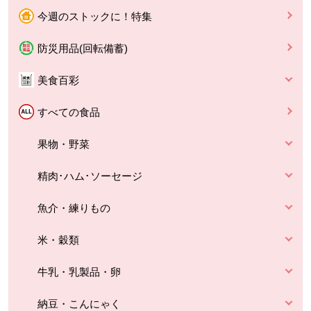
今週のストックに！特集
防災用品(回転備蓄)
美食百彩
すべての食品
果物・野菜
精肉･ハム･ソーセージ
魚介・練りもの
米・穀類
牛乳・乳製品・卵
納豆・こんにゃく