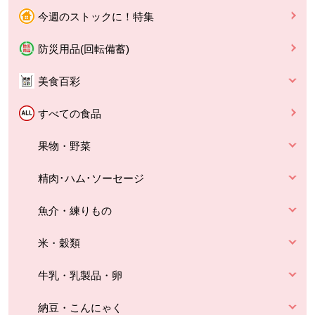
今週のストックに！特集
防災用品(回転備蓄)
美食百彩
すべての食品
果物・野菜
精肉･ハム･ソーセージ
魚介・練りもの
米・穀類
牛乳・乳製品・卵
納豆・こんにゃく