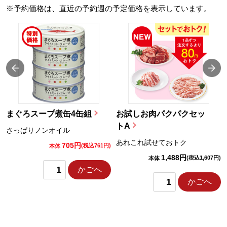
※予約価格は、直近の予約週の予定価格を表示しています。
まぐろスープ煮缶4缶組
お試しお肉パクパクセッ
トA
さっぱりノンオイル
あれこれ試せておトク
705円
)
(税込761円)
本体
1,488円
(税込1,607円)
本体
かごへ
かごへ