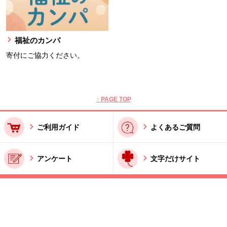
福祉のカンパ
寄付にご協力ください。
本文ここまで。
ここから共通フッターメニューです。
↑ PAGE TOP
ご利用ガイド
よくあるご質問
アンケート
文字だけサイト
ご利用規約
お問い合わせ
特商法に基づく表記
酒類販売管理者標識