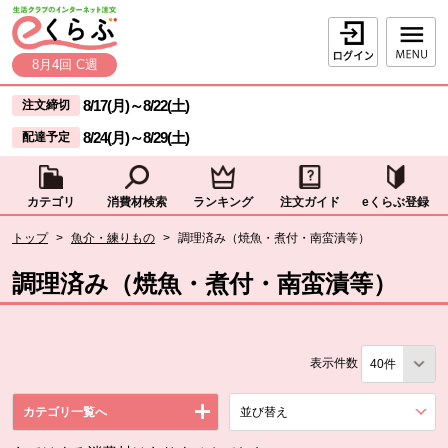
本文へジャンプする。
ページの先頭です。
ログイン
8月4回 C週
ここからサイト内共通メニューです。
サイト内共通メニューをスキップする
8/17(月)
～
8/22(土)
注文締切
8/24(月)
～
8/29(土)
配達予定
カテゴリ
消費材検索
ランキング
注文ガイド
eくらぶ登録
サイト内共通メニューここまで。
ここから現在位置です。
トップ
>
魚介・練りもの
>
調理済み（焼魚・煮付・南蛮漬等）
現在位置ここまで
調理済み（焼魚・煮付・南蛮漬等）
表示件数
カテゴリ一覧へ
並び替え
を展開する。