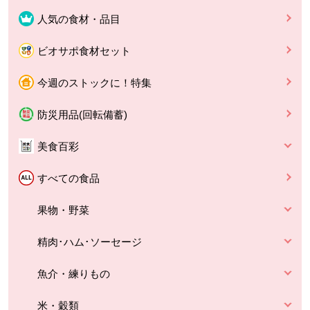
人気の食材・品目
ビオサポ食材セット
今週のストックに！特集
防災用品(回転備蓄)
美食百彩
すべての食品
果物・野菜
精肉･ハム･ソーセージ
魚介・練りもの
米・穀類