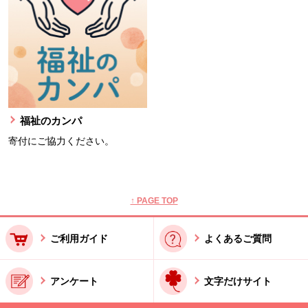
福祉のカンパ
寄付にご協力ください。
本文ここまで。
ここから共通フッターメニューです。
↑ PAGE TOP
ご利用ガイド
よくあるご質問
アンケート
文字だけサイト