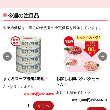
今週の注目品
※予約価格は、直近の予約週の予定価格を表示しています。
まぐろスープ煮缶4缶組
お試しお肉パクパクセッ
トA
さっぱりノンオイル
あれこれ試せておトク
705円
)
(税込761円)
本体
1,488円
(税込1,607円)
本体
かごへ