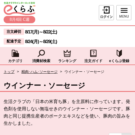
本文へジャンプする。
ページの先頭です。
ログイン
8月4回 C週
ここからサイト内共通メニューです。
サイト内共通メニューをスキップする
8/17(月)
～
8/22(土)
注文締切
8/24(月)
～
8/29(土)
配達予定
カテゴリ
消費材検索
ランキング
注文ガイド
eくらぶ登録
サイト内共通メニューここまで。
ここから現在位置です。
トップ
>
精肉･ハム･ソーセージ
>
ウインナー・ソーセージ
現在位置ここまで
ウインナー・ソーセージ
生活クラブの「日本の米育ち豚」を主原料に作っています。発
色剤を使用しない無塩せきのウインナー・ソーセージです。豚
肉と同じ提携生産者のポークエキスなどを使い、豚肉の旨みを
生かしました。