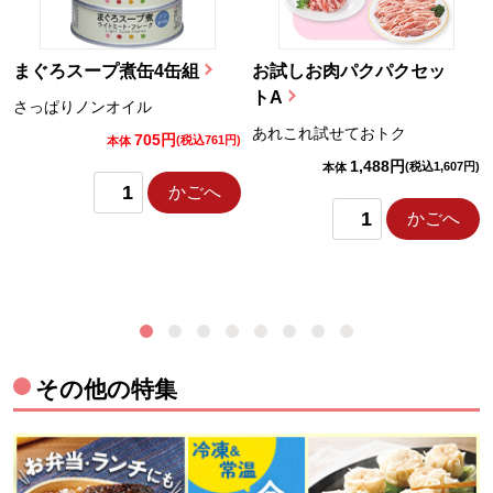
まぐろスープ煮缶4缶組
お試しお肉パクパクセッ
トA
さっぱりノンオイル
あれこれ試せておトク
705円
)
(税込761円)
本体
1,488円
(税込1,607円)
本体
かごへ
かごへ
その他の特集