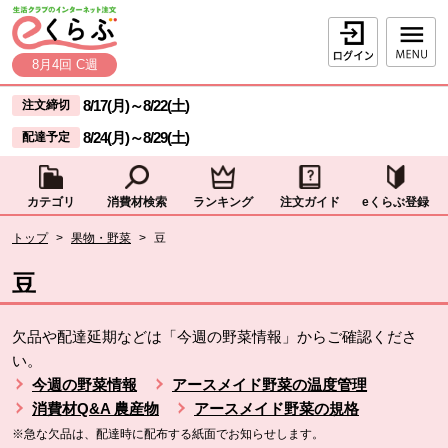
本文へジャンプする。
ページの先頭です。
ログイン
8月4回 C週
ここからサイト内共通メニューです。
サイト内共通メニューをスキップする
8/17(月)
～
8/22(土)
注文締切
8/24(月)
～
8/29(土)
配達予定
カテゴリ
消費材検索
ランキング
注文ガイド
eくらぶ登録
サイト内共通メニューここまで。
ここから現在位置です。
トップ
>
果物・野菜
>
豆
現在位置ここまで
豆
欠品や配達延期などは「今週の野菜情報」からご確認くださ
い。
今週の野菜情報
アースメイド野菜の温度管理
消費材Q&A 農産物
アースメイド野菜の規格
※急な欠品は、配達時に配布する紙面でお知らせします。