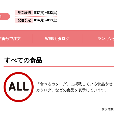
注文締切
8/17(月)
～
8/22(土)
週
配達予定
8/24(月)
～
8/29(土)
文番号で注文
WEBカタログ
ランキン
すべての食品
「食べるカタログ」に掲載している食品やせ
カタログ」などの食品を表示しています。
表示件