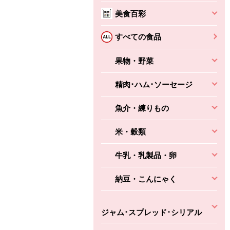
美食百彩
ちょこっと揚げ（香
ね天
バルサミコ
ばしエビ味...
さわやか
コク深くフルーティー
すべての食品
えびの風味がぶわっ！
3円
2,160円
(税込370円)
(税込2,333円)
本体
330円
果物・野菜
(税込356円)
本体
かごへ
かごへ
かごへ
精肉･ハム･ソーセージ
魚介・練りもの
米・穀類
牛乳・乳製品・卵
納豆・こんにゃく
ジャム･スプレッド･シリアル