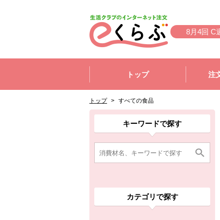
本文へジャンプする。
ページの先頭です。
8月4回 C
ここからサイト内共通メニューです。
サイト内共通メニューをスキップする
トップ
注
サイト内共通メニューここまで。
ここから現在位置です。
現在位置ここまで
トップ
>
すべての食品
ここから消費材検索メニューです。
消費材検索メニューここまで。
ここから本文です。
ここから組合員向けメニューです。
組合員向けメニューここまで。
ここから本文です。
キーワードで探す
カテゴリで探す