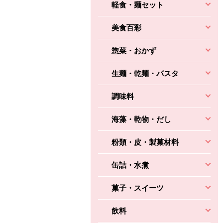
軽食・麺セット
美食百彩
惣菜・おかず
生麺・乾麺・パスタ
調味料
海藻・乾物・だし
粉類・皮・製菓材料
缶詰・水煮
菓子・スイーツ
飲料