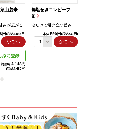
那須山麓米
無塩せきコンビーフ
ちゅるっと飲むゼリ
缶
ー（りんご...
甘みが広がる
塩だけで引き立つ旨み
国産りんご果汁を使用
98円
590円
1,114円
(税込4,642円)
(税込637円)
(税込1,203円
本体
本体
かごへ
かごへ
かごへ
らぶに登録
4,148円
予約価格
(税込
4,480円)