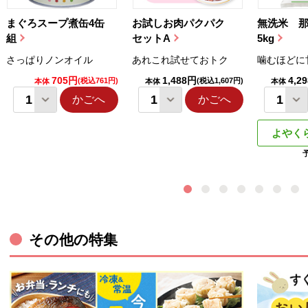
まぐろスープ煮缶4缶
お試しお肉パクパク
無洗米 
組
セットA
5kg
さっぱりノンオイル
あれこれ試せておトク
噛むほどに
705円
1,488円
4,2
(税込761円)
(税込1,607円)
本体
本体
本体
かごへ
かごへ
よやく
その他の特集