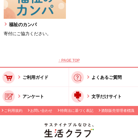
福祉のカンパ
寄付にご協力ください。
本文ここまで。
ここから共通フッターメニューです。
↑ PAGE TOP
ご利用ガイド
よくあるご質問
アンケート
文字だけサイト
ご利用規約
お問い合わせ
特商法に基づく表記
酒類販売管理者標識