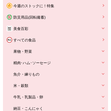
今週のストックに！特集
防災用品(回転備蓄)
美食百彩
すべての食品
果物・野菜
精肉･ハム･ソーセージ
魚介・練りもの
米・穀類
牛乳・乳製品・卵
納豆・こんにゃく