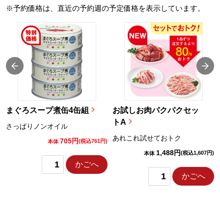
※予約価格は、直近の予約週の予定価格を表示しています。
まぐろスープ煮缶4缶組
お試しお肉パクパクセッ
トA
さっぱりノンオイル
あれこれ試せておトク
705円
)
(税込761円)
本体
1,488円
(税込1,607円)
本体
かごへ
かごへ