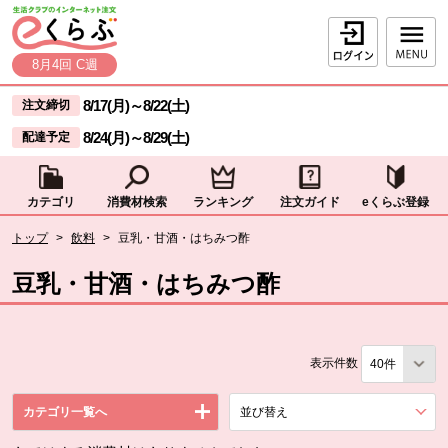
本文へジャンプする。
ページの先頭です。
ログイン
8月4回 C週
ここからサイト内共通メニューです。
サイト内共通メニューをスキップする
8/17(月)
～
8/22(土)
注文締切
8/24(月)
～
8/29(土)
配達予定
カテゴリ
消費材検索
ランキング
注文ガイド
eくらぶ登録
サイト内共通メニューここまで。
ここから現在位置です。
トップ
>
飲料
>
豆乳・甘酒・はちみつ酢
現在位置ここまで
豆乳・甘酒・はちみつ酢
表示件数
カテゴリ一覧へ
並び替え
を展開する。