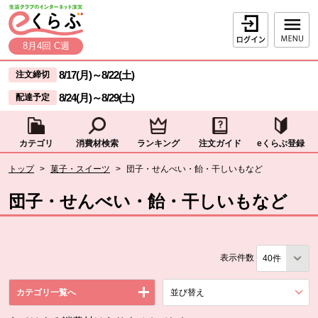
本文へジャンプする。
ページの先頭です。
ログイン
8月4回 C週
ここからサイト内共通メニューです。
サイト内共通メニューをスキップする
8/17(月)
～
8/22(土)
注文締切
8/24(月)
～
8/29(土)
配達予定
カテゴリ
消費材検索
ランキング
注文ガイド
eくらぶ登録
サイト内共通メニューここまで。
ここから現在位置です。
トップ
>
菓子・スイーツ
>
団子・せんべい・飴・干しいもなど
現在位置ここまで
団子・せんべい・飴・干しいもなど
表示件数
カテゴリ一覧へ
並び替え
を展開する。