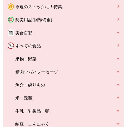
今週のストックに！特集
防災用品(回転備蓄)
美食百彩
すべての食品
果物・野菜
精肉･ハム･ソーセージ
魚介・練りもの
米・穀類
牛乳・乳製品・卵
納豆・こんにゃく