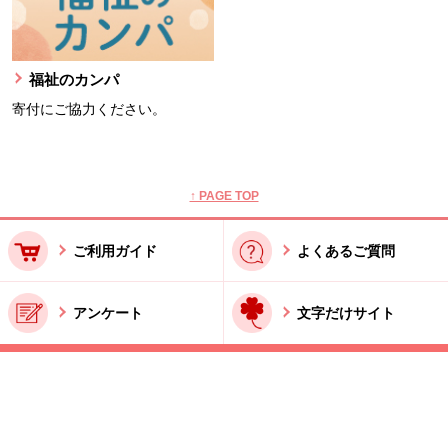
福祉のカンパ
寄付にご協力ください。
本文ここまで。
ここから共通フッターメニューです。
↑ PAGE TOP
ご利用ガイド
よくあるご質問
アンケート
文字だけサイト
ご利用規約
お問い合わせ
特商法に基づく表記
酒類販売管理者標識