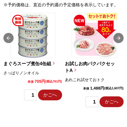
※予約価格は、直近の予約週の予定価格を表示しています。
まぐろスープ煮缶4缶組
お試しお肉パクパクセッ
トA
さっぱりノンオイル
あれこれ試せておトク
705円
)
(税込761円)
本体
1,488円
(税込1,607円)
本体
かごへ
かごへ