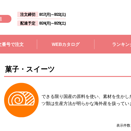
注文締切
8/17(月)
～
8/22(土)
週
配達予定
8/24(月)
～
8/29(土)
文番号で注文
WEBカタログ
ランキン
菓子・スイーツ
できる限り国産の原料を使い、素材を生かし
ツ類は生産方法が明らかな海外産を扱ってい
表示件