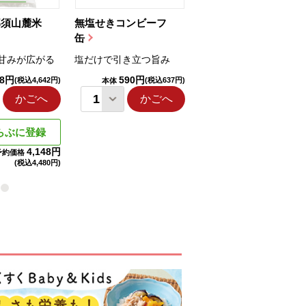
那須山麓米
無塩せきコンビーフ
ちゅるっと飲むゼリ
缶
ー（りんご...
甘みが広がる
塩だけで引き立つ旨み
国産りんご果汁を使用
98円
590円
1,114円
(税込4,642円)
(税込637円)
(税込1,203円
本体
本体
かごへ
かごへ
かごへ
らぶに登録
4,148円
予約価格
(税込
4,480円)