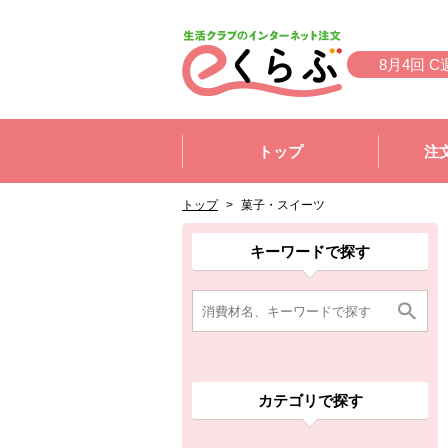
本文へジャンプする。
ページの先頭です。
8月4回 C
ここからサイト内共通メニューです。
サイト内共通メニューをスキップする
トップ
注
サイト内共通メニューここまで。
ここから現在位置です。
現在位置ここまで
トップ
>
菓子・スイーツ
ここから消費材検索メニューです。
消費材検索メニューここまで。
ここから本文です。
ここから組合員向けメニューです。
組合員向けメニューここまで。
ここから本文です。
キーワードで探す
カテゴリで探す