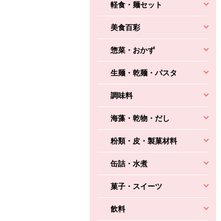
軽食・麺セット
美食百彩
惣菜・おかず
生麺・乾麺・パスタ
調味料
海藻・乾物・だし
粉類・皮・製菓材料
缶詰・水煮
菓子・スイーツ
飲料