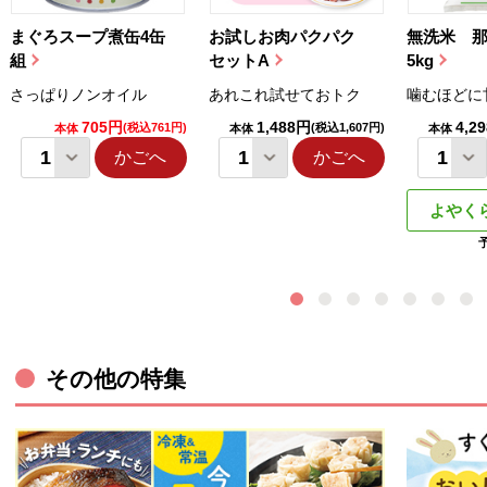
まぐろスープ煮缶4缶
お試しお肉パクパク
無洗米 
組
セットA
5kg
さっぱりノンオイル
あれこれ試せておトク
噛むほどに
705円
1,488円
4,2
(税込761円)
(税込1,607円)
本体
本体
本体
かごへ
かごへ
よやく
その他の特集