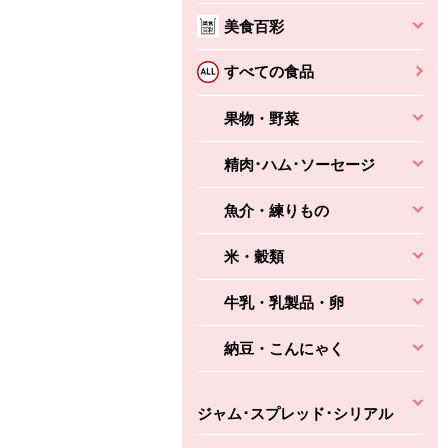
美食百彩
ちょこっと揚げ（香
ね天
バルサミコ
ばしエビ味...
さわやか
コク深くフルーティー
すべての食品
えびの風味がぶわっ！
3円
2,160円
(税込370円)
(税込2,333円)
本体
330円
果物・野菜
(税込356円)
本体
かごへ
かごへ
かごへ
精肉･ハム･ソーセージ
魚介・練りもの
米・穀類
牛乳・乳製品・卵
納豆・こんにゃく
ジャム･スプレッド･シリアル