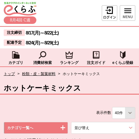
本文へジャンプする。
ページの先頭です。
ログイン
8月4回 C週
ここからサイト内共通メニューです。
サイト内共通メニューをスキップする
8/17(月)
～
8/22(土)
注文締切
8/24(月)
～
8/29(土)
配達予定
カテゴリ
消費材検索
ランキング
注文ガイド
eくらぶ登録
サイト内共通メニューここまで。
ここから現在位置です。
トップ
>
粉類・皮・製菓材料
>
ホットケーキミックス
現在位置ここまで
ホットケーキミックス
表示件数
カテゴリ一覧へ
並び替え
を展開する。