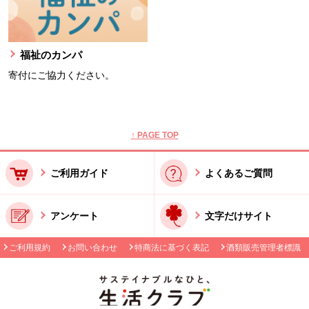
福祉のカンパ
寄付にご協力ください。
本文ここまで。
ここから共通フッターメニューです。
↑ PAGE TOP
ご利用ガイド
よくあるご質問
アンケート
文字だけサイト
ご利用規約
お問い合わせ
特商法に基づく表記
酒類販売管理者標識