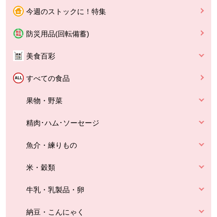
今週のストックに！特集
防災用品(回転備蓄)
美食百彩
すべての食品
果物・野菜
精肉･ハム･ソーセージ
魚介・練りもの
米・穀類
牛乳・乳製品・卵
納豆・こんにゃく